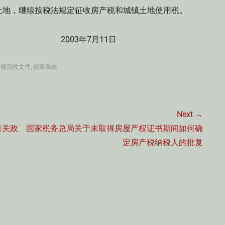
地，继续按税法规定征收房产税和城镇土地使用税。
7月11日
门规范性文件
,
铁路系统
Next →
Next
有关政
国家税务总局关于未取得房屋产权证书期间如何确
post:
定房产税纳税人的批复