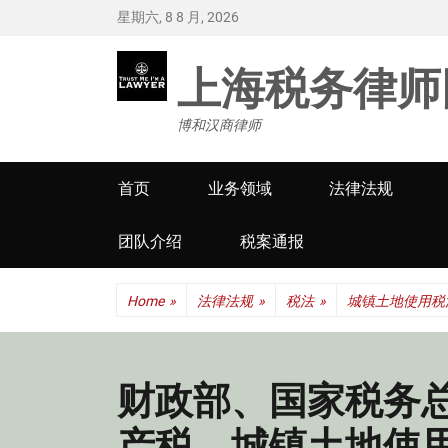
星期六, 8 8 月, 2026
上海税务律师
博和汉商律师
Primary
首页
业务领域
法律法规
menu
团队介绍
税案通报
Home
»
法律法规
»
税法
»
城镇土地使用税
财政部、国家税务
产税、城镇土地使