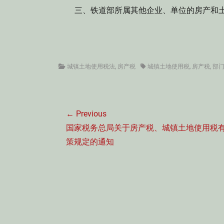
三、铁道部所属其他企业、单位的房产和土
2003年
Categories
Tags
城镇土地使用税法
,
房产税
城镇土地使用税
,
房产税
,
部
文
← Previous
章
Previous
国家税务总局关于房产税、城镇土地使用税
导
post:
策规定的通知
航