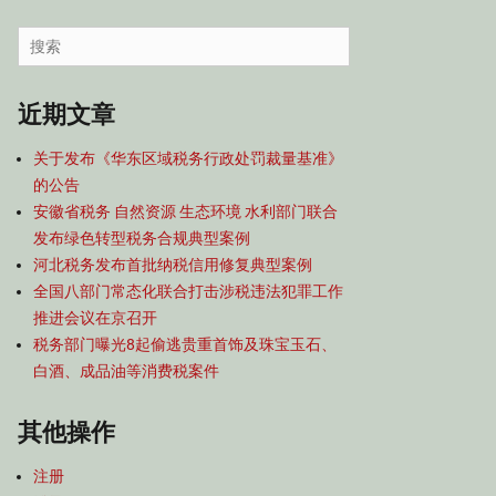
容
导
Search
航
for:
近期文章
关于发布《华东区域税务行政处罚裁量基准》
的公告
安徽省税务 自然资源 生态环境 水利部门联合
发布绿色转型税务合规典型案例
河北税务发布首批纳税信用修复典型案例
全国八部门常态化联合打击涉税违法犯罪工作
推进会议在京召开
税务部门曝光8起偷逃贵重首饰及珠宝玉石、
白酒、成品油等消费税案件
其他操作
注册