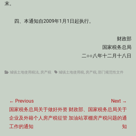
末。
四、本通知自2009年1月1日起执行。
财政部
国家税务总局
二○○八年十二月十八日
Categories
Tags
城镇土地使用税法
,
房产税
城镇土地使用税
,
房产税
,
部门规范性文件
文
章
← Previous
Next →
导
Previous
Next
国家税务总局关于做好外资
财政部、国家税务总局关于
航
post:
post:
企业及外籍个人房产税征管
加油站罩棚房产税问题的通
工作的通知
知