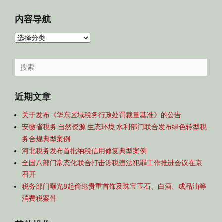
内容导航
内
容
导
Search
航
for:
近期文章
关于发布《华东区域税务行政处罚裁量基准》的公告
安徽省税务 自然资源 生态环境 水利部门联合发布绿色转型税
务合规典型案例
河北税务发布首批纳税信用修复典型案例
全国八部门常态化联合打击涉税违法犯罪工作推进会议在京
召开
税务部门曝光8起偷逃贵重首饰及珠宝玉石、白酒、成品油等
消费税案件