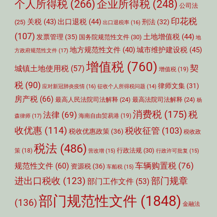
个人所得税
(266)
企业所得税
(248)
公司法
印花税
关税
(43)
出口退税
(44)
刑法
(32)
(25)
出口退税率
(16)
(107)
土地增值税
(44)
发票管理
(35)
国务院规范性文件
(30)
地
城市维护建设税
(45)
地方规范性文件
(40)
方政府规范性文件
(17)
增值税
(760)
契
城镇土地使用税
(57)
增值税
(19)
税
(90)
律师文集
(31)
应对新冠肺炎疫情
(16)
征收个人所得税问题
(14)
房产税
(66)
最高人民法院司法解释
(24)
最高法院司法解释
(24)
杨
消费税
(175)
税
法律
(69)
森律师
(17)
海南自由贸易港
(19)
收优惠
(114)
税收征管
(103)
税收优惠政策
(36)
税收政
税法
(486)
行政法规
(30)
策
(18)
营改增
(15)
行政许可批复
(15)
车辆购置税
(76)
规范性文件
(60)
资源税
(36)
车船税
(15)
部门规章
进出口税收
(123)
部门工作文件
(53)
部门规范性文件
(1848)
(136)
金融法