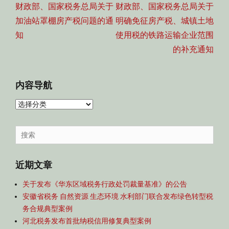
导
Previous
Next
财政部、国家税务总局关于
财政部、国家税务总局关于
航
post:
post:
加油站罩棚房产税问题的通
明确免征房产税、城镇土地
知
使用税的铁路运输企业范围
的补充通知
内容导航
内
容
导
Search
航
for:
近期文章
关于发布《华东区域税务行政处罚裁量基准》的公告
安徽省税务 自然资源 生态环境 水利部门联合发布绿色转型税
务合规典型案例
河北税务发布首批纳税信用修复典型案例