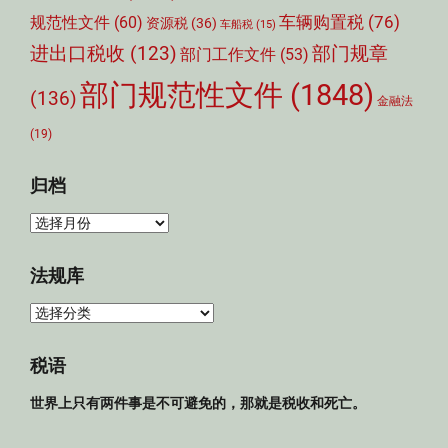
车辆购置税
(76)
规范性文件
(60)
资源税
(36)
车船税
(15)
部门规章
进出口税收
(123)
部门工作文件
(53)
部门规范性文件
(1848)
(136)
金融法
(19)
归档
归
档
法规库
法
规
库
税语
世界上只有两件事是不可避免的，那就是税收和死亡。