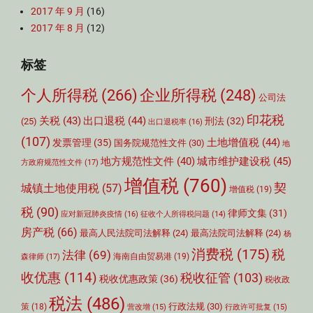
2017 年 9 月
(16)
2017 年 8 月
(12)
标签
个人所得税
(266)
企业所得税
(248)
公司法
印花税
关税
(43)
出口退税
(44)
刑法
(32)
(25)
出口退税率
(16)
(107)
土地增值税
(44)
发票管理
(35)
国务院规范性文件
(30)
地
城市维护建设税
(45)
地方规范性文件
(40)
方政府规范性文件
(17)
增值税
(760)
契
城镇土地使用税
(57)
增值税
(19)
税
(90)
律师文集
(31)
应对新冠肺炎疫情
(16)
征收个人所得税问题
(14)
房产税
(66)
最高人民法院司法解释
(24)
最高法院司法解释
(24)
杨
消费税
(175)
税
法律
(69)
森律师
(17)
海南自由贸易港
(19)
收优惠
(114)
税收征管
(103)
税收优惠政策
(36)
税收政
税法
(486)
行政法规
(30)
策
(18)
营改增
(15)
行政许可批复
(15)