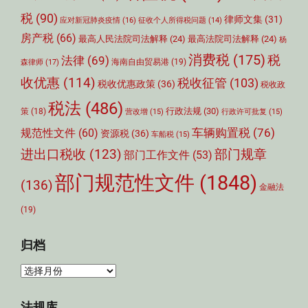
税
(90)
律师文集
(31)
应对新冠肺炎疫情
(16)
征收个人所得税问题
(14)
房产税
(66)
最高人民法院司法解释
(24)
最高法院司法解释
(24)
杨
消费税
(175)
税
法律
(69)
森律师
(17)
海南自由贸易港
(19)
收优惠
(114)
税收征管
(103)
税收优惠政策
(36)
税收政
税法
(486)
行政法规
(30)
策
(18)
营改增
(15)
行政许可批复
(15)
车辆购置税
(76)
规范性文件
(60)
资源税
(36)
车船税
(15)
部门规章
进出口税收
(123)
部门工作文件
(53)
部门规范性文件
(1848)
(136)
金融法
(19)
归档
归
档
法规库