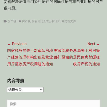
妥善解决房管部门经租房产的居民住房与非营业用房的房产
税问题。
Categories
Tags
房产税
房产税
,
房管部门直管公房
,
部门规范性文件
文
章
← Previous
Next →
导
Previous
Next
国家税务局关于对军队房地
财政部税务总局关于对房管
航
post:
post:
产经营管理机构出租及营业
部门经租的居民住房暂缓征
用房征收房产税问题的通知
收房产税的通知
内容导航
内
容
导
Search
航