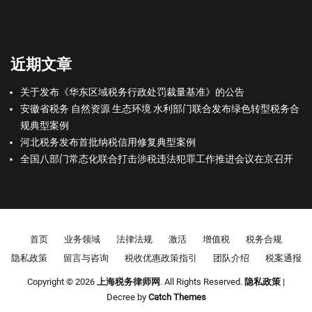
近期文章
关于发布《华东区域税务行政处罚裁量基准》的公告
安徽省税务 自然资源 生态环境 水利部门联合发布绿色转型税务合
规典型案例
河北税务发布首批纳税信用修复典型案例
全国八部门常态化联合打击涉税违法犯罪工作推进会议在京召开
Footer menu
首页
业务领域
法律法规
激活
增值税
税务合规
隐私政策
留言与咨询
税收优惠政策指引
团队介绍
税案通报
Copyright © 2026
上海税务律师网
. All Rights Reserved.
隐私政策
|
Decree by
Catch Themes