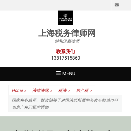
Emai
上海税务律师网
博和汉商律师
联系我们
13817515860
MENU
Home
»
法律法规
»
税法
»
房产税
»
国家税务总局、财政部关于对司法部所属的劳改劳教单位征
免房产税问题的通知