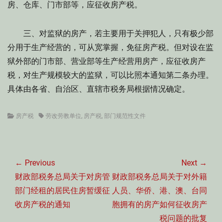
房、仓库、门市部等，应征收房产税。
三、对监狱的房产，若主要用于关押犯人，只有极少部
分用于生产经营的，可从宽掌握，免征房产税。但对设在监
狱外部的门市部、营业部等生产经营用房产，应征收房产
税，对生产规模较大的监狱，可以比照本通知第二条办理。
具体由各省、自治区、直辖市税务局根据情况确定。
Categories
Tags
房产税
劳改劳教单位
,
房产税
,
部门规范性文件
文
章
← Previous
Next →
导
Previous
Next
财政部税务总局关于对房管
财政部税务总局关于对外籍
航
post:
post:
部门经租的居民住房暂缓征
人员、华侨、港、澳、台同
收房产税的通知
胞拥有的房产如何征收房产
税问题的批复