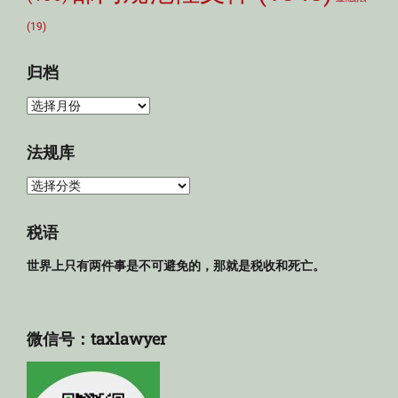
(19)
归档
归
档
法规库
法
规
库
税语
世界上只有两件事是不可避免的，那就是税收和死亡。
微信号：taxlawyer