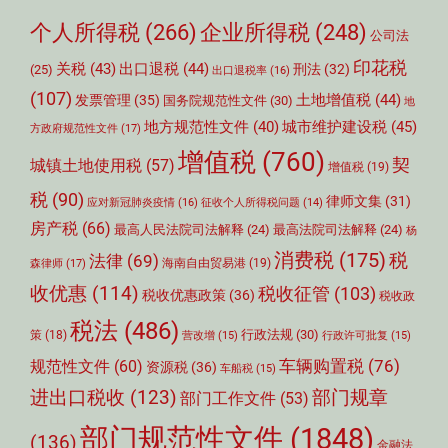
个人所得税
(266)
企业所得税
(248)
公司法
印花税
关税
(43)
出口退税
(44)
刑法
(32)
(25)
出口退税率
(16)
(107)
土地增值税
(44)
发票管理
(35)
国务院规范性文件
(30)
地
城市维护建设税
(45)
地方规范性文件
(40)
方政府规范性文件
(17)
增值税
(760)
契
城镇土地使用税
(57)
增值税
(19)
税
(90)
律师文集
(31)
应对新冠肺炎疫情
(16)
征收个人所得税问题
(14)
房产税
(66)
最高人民法院司法解释
(24)
最高法院司法解释
(24)
杨
消费税
(175)
税
法律
(69)
森律师
(17)
海南自由贸易港
(19)
收优惠
(114)
税收征管
(103)
税收优惠政策
(36)
税收政
税法
(486)
行政法规
(30)
策
(18)
营改增
(15)
行政许可批复
(15)
车辆购置税
(76)
规范性文件
(60)
资源税
(36)
车船税
(15)
部门规章
进出口税收
(123)
部门工作文件
(53)
部门规范性文件
(1848)
(136)
金融法