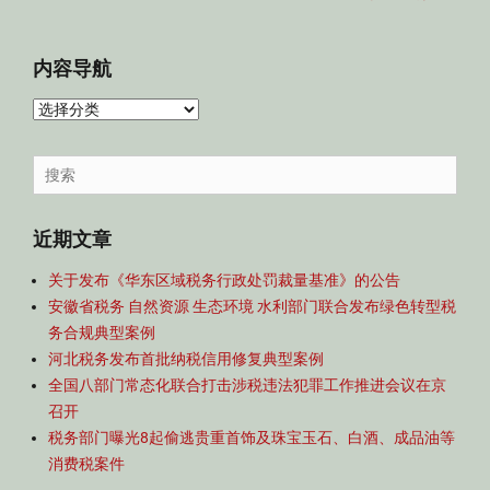
内容导航
内
容
导
Search
航
for:
近期文章
关于发布《华东区域税务行政处罚裁量基准》的公告
安徽省税务 自然资源 生态环境 水利部门联合发布绿色转型税
务合规典型案例
河北税务发布首批纳税信用修复典型案例
全国八部门常态化联合打击涉税违法犯罪工作推进会议在京
召开
税务部门曝光8起偷逃贵重首饰及珠宝玉石、白酒、成品油等
消费税案件