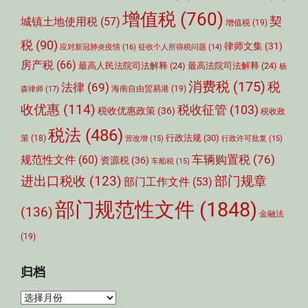
增值税
(760)
契
城镇土地使用税
(57)
增值税
(19)
税
(90)
律师文集
(31)
应对新冠肺炎疫情
(16)
征收个人所得税问题
(14)
房产税
(66)
最高人民法院司法解释
(24)
最高法院司法解释
(24)
杨
消费税
(175)
税
法律
(69)
森律师
(17)
海南自由贸易港
(19)
收优惠
(114)
税收征管
(103)
税收优惠政策
(36)
税收政
税法
(486)
行政法规
(30)
策
(18)
营改增
(15)
行政许可批复
(15)
车辆购置税
(76)
规范性文件
(60)
资源税
(36)
车船税
(15)
部门规章
进出口税收
(123)
部门工作文件
(53)
部门规范性文件
(1848)
(136)
金融法
(19)
归档
归