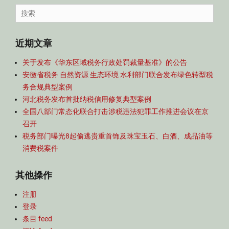
导
Search
航
for:
近期文章
关于发布《华东区域税务行政处罚裁量基准》的公告
安徽省税务 自然资源 生态环境 水利部门联合发布绿色转型税
务合规典型案例
河北税务发布首批纳税信用修复典型案例
全国八部门常态化联合打击涉税违法犯罪工作推进会议在京
召开
税务部门曝光8起偷逃贵重首饰及珠宝玉石、白酒、成品油等
消费税案件
其他操作
注册
登录
条目 feed