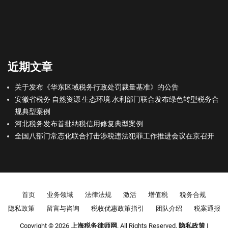
近期文章
关于发布《华东区域税务行政处罚裁量基准》的公告
安徽省税务 自然资源 生态环境 水利部门联合发布绿色转型税务合
规典型案例
河北税务发布首批纳税信用修复典型案例
全国八部门常态化联合打击涉税违法犯罪工作推进会议在京召开
Footer menu
首页
业务领域
法律法规
激活
增值税
税务合规
隐私政策
留言与咨询
税收优惠政策指引
团队介绍
税案通报
Copyright © 2026
上海税务律师网
. All Rights Reserved.
隐私政策
|