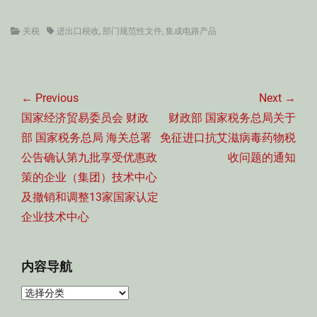
Categories
Tags
关税
进出口税收
,
部门规范性文件
,
集成电路产品
文
章
← Previous
Next →
导
Previous
Next
国家经济贸易委员会 财政
财政部 国家税务总局关于
航
post:
post:
部 国家税务总局 海关总署
免征进口抗艾滋病毒药物税
公告确认第九批享受优惠政
收问题的通知
策的企业（集团）技术中心
及撤销和调整13家国家认定
企业技术中心
内容导航
内
容