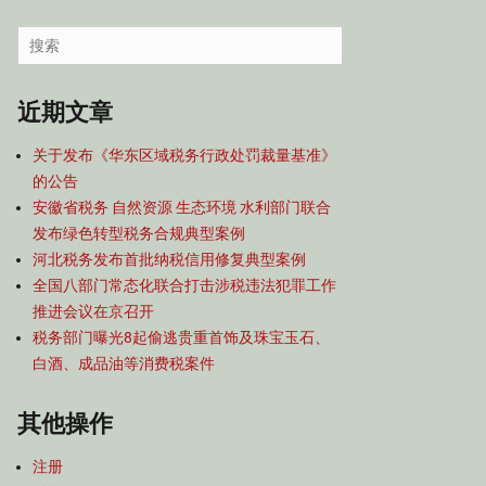
容
导
Search
航
for:
近期文章
关于发布《华东区域税务行政处罚裁量基准》
的公告
安徽省税务 自然资源 生态环境 水利部门联合
发布绿色转型税务合规典型案例
河北税务发布首批纳税信用修复典型案例
全国八部门常态化联合打击涉税违法犯罪工作
推进会议在京召开
税务部门曝光8起偷逃贵重首饰及珠宝玉石、
白酒、成品油等消费税案件
其他操作
注册