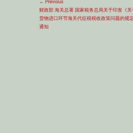
← Previous
章
Previous
财政部 海关总署 国家税务总局关于印发《关
导
post:
货物进口环节海关代征税税收政策问题的规
航
通知