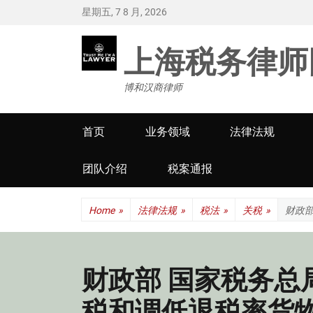
星期五, 7 8 月, 2026
上海税务律师
博和汉商律师
Primary
首页
业务领域
法律法规
menu
团队介绍
税案通报
Home
»
法律法规
»
税法
»
关税
»
财政
财政部 国家税务总
税和调低退税率货