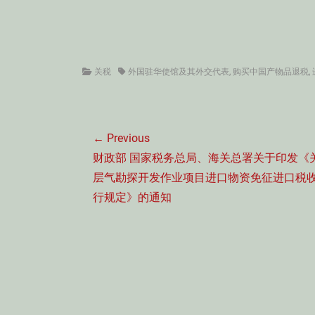
Categories
Tags
关税
外国驻华使馆及其外交代表
,
购买中国产物品退税
,
文
← Previous
章
Previous
财政部 国家税务总局、海关总署关于印发《
导
post:
层气勘探开发作业项目进口物资免征进口税
航
行规定》的通知