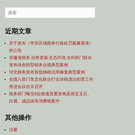
容
导
Search
航
for:
近期文章
关于发布《华东区域税务行政处罚裁量基准》
的公告
安徽省税务 自然资源 生态环境 水利部门联合
发布绿色转型税务合规典型案例
河北税务发布首批纳税信用修复典型案例
全国八部门常态化联合打击涉税违法犯罪工作
推进会议在京召开
税务部门曝光8起偷逃贵重首饰及珠宝玉石、
白酒、成品油等消费税案件
其他操作
注册