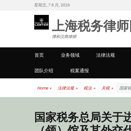
星期五, 7 8 月, 2026
上海税务律师
博和汉商律师
Primary
首页
业务领域
法律法规
menu
团队介绍
税案通报
Home
»
法律法规
»
税法
»
关税
»
国家
国家税务总局关于
（领）馆及其外交