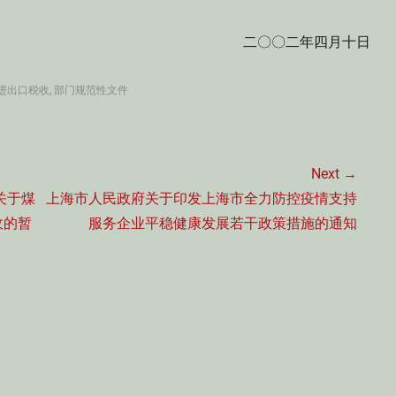
二〇〇二年四月十日
进出口税收
,
部门规范性文件
Next →
Next
关于煤
上海市人民政府关于印发上海市全力防控疫情支持
post:
收的暂
服务企业平稳健康发展若干政策措施的通知