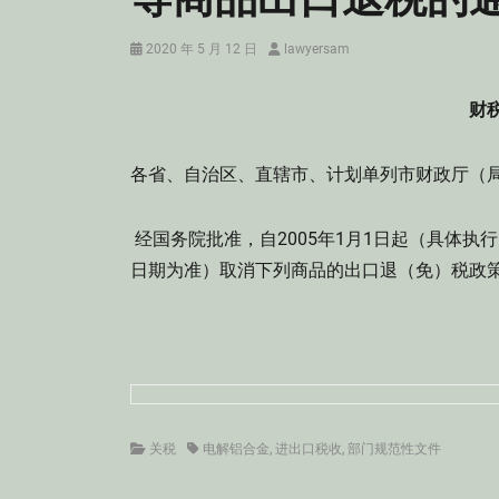
Posted
Author
2020 年 5 月 12 日
lawyersam
on
财税
各省、自治区、直辖市、计划单列市财政厅（
经国务院批准，自2005年1月1日起（具体执
日期为准）取消下列商品的出口退（免）税政
Categories
Tags
关税
电解铝合金
,
进出口税收
,
部门规范性文件