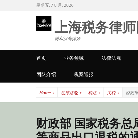
星期五, 7 8 月, 2026
上海税务律师
博和汉商律师
Primary
首页
业务领域
法律法规
menu
团队介绍
税案通报
Home
»
法律法规
»
税法
»
关税
»
财政
财政部 国家税务总
等商品出口退税的