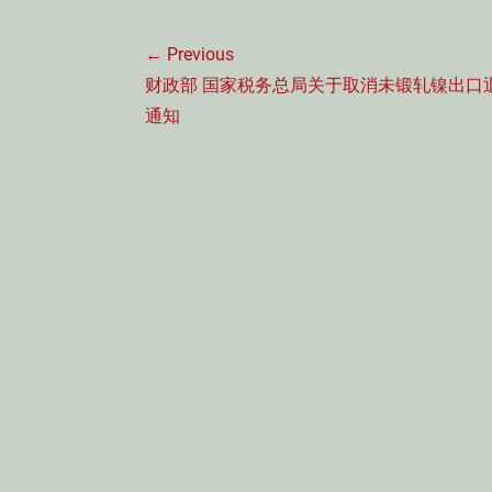
文
← Previous
章
Previous
财政部 国家税务总局关于取消未锻轧镍出口
导
post:
通知
航