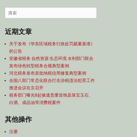
容
导
Search
航
for:
近期文章
关于发布《华东区域税务行政处罚裁量基准》
的公告
安徽省税务 自然资源 生态环境 水利部门联合
发布绿色转型税务合规典型案例
河北税务发布首批纳税信用修复典型案例
全国八部门常态化联合打击涉税违法犯罪工作
推进会议在京召开
税务部门曝光8起偷逃贵重首饰及珠宝玉石、
白酒、成品油等消费税案件
其他操作
注册