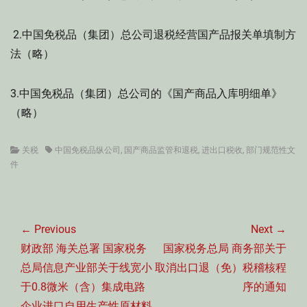
2.中国免税品（集团）总公司退税经营国产品报关单填制方
法（略）
3.中国免税品（集团）总公司的《国产商品入库明细单》
（略）
Categories
Tags
关税
中国免税品纵公司
,
国产商品监管和退税
,
进出口税收
,
部门规范性文
件
文
章
← Previous
Next →
导
Previous
Next
财政部 海关总署 国家税务
国家税务总局 商务部关于
航
post:
post:
总局信息产业部关于线宽小
取消出口退（免）税稽核程
于0.8微米（含）集成电路
序的通知
企业进口自用生产性原材料