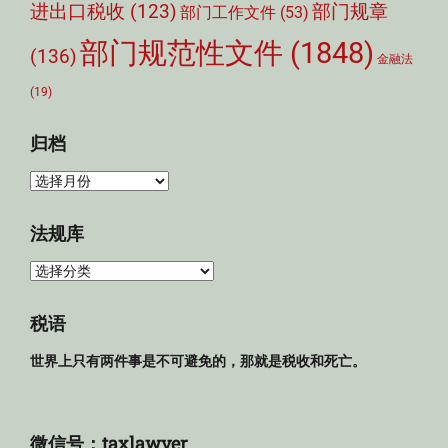
部门规章
进出口税收
(123)
部门工作文件
(53)
部门规范性文件
(1848)
(136)
金融法
(19)
归档
归
档
法规库
法
规
库
税语
世界上只有两件事是不可避免的，那就是税收和死亡。
微信号：taxlawyer