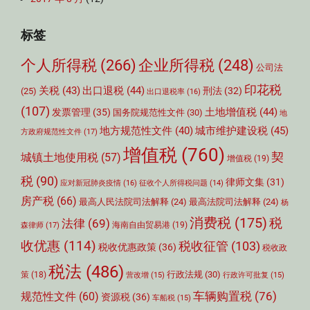
标签
个人所得税
(266)
企业所得税
(248)
公司法
印花税
关税
(43)
出口退税
(44)
刑法
(32)
(25)
出口退税率
(16)
(107)
土地增值税
(44)
发票管理
(35)
国务院规范性文件
(30)
地
城市维护建设税
(45)
地方规范性文件
(40)
方政府规范性文件
(17)
增值税
(760)
契
城镇土地使用税
(57)
增值税
(19)
税
(90)
律师文集
(31)
应对新冠肺炎疫情
(16)
征收个人所得税问题
(14)
房产税
(66)
最高人民法院司法解释
(24)
最高法院司法解释
(24)
杨
消费税
(175)
税
法律
(69)
森律师
(17)
海南自由贸易港
(19)
收优惠
(114)
税收征管
(103)
税收优惠政策
(36)
税收政
税法
(486)
行政法规
(30)
策
(18)
营改增
(15)
行政许可批复
(15)
车辆购置税
(76)
规范性文件
(60)
资源税
(36)
车船税
(15)