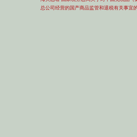
导
post:
总公司经营的国产商品监管和退税有关事宜
航