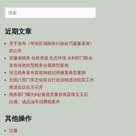
容
导
Search
航
for:
近期文章
关于发布《华东区域税务行政处罚裁量基准》
的公告
安徽省税务 自然资源 生态环境 水利部门联合
发布绿色转型税务合规典型案例
河北税务发布首批纳税信用修复典型案例
全国八部门常态化联合打击涉税违法犯罪工作
推进会议在京召开
税务部门曝光8起偷逃贵重首饰及珠宝玉石、
白酒、成品油等消费税案件
其他操作
注册