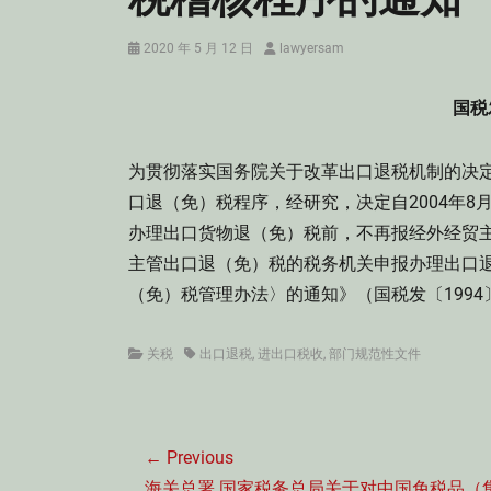
Posted
Author
2020 年 5 月 12 日
lawyersam
on
国税
为贯彻落实国务院关于改革出口退税机制的决
口退（免）税程序，经研究，决定自2004年
办理出口货物退（免）税前，不再报经外经贸
主管出口退（免）税的税务机关申报办理出口
（免）税管理办法〉的通知》（国税发〔199
Categories
Tags
关税
出口退税
,
进出口税收
,
部门规范性文件
文
← Previous
章
Previous
海关总署 国家税务总局关于对中国免税品（