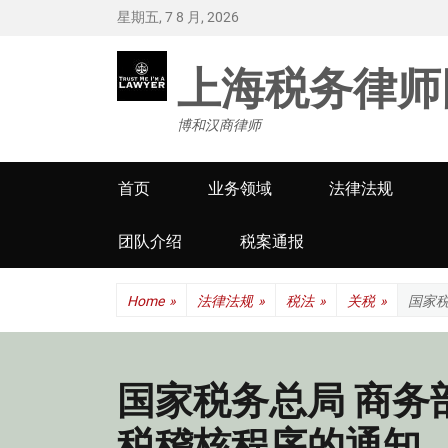
星期五, 7 8 月, 2026
上海税务律师
博和汉商律师
Primary
首页
业务领域
法律法规
menu
团队介绍
税案通报
Home
»
法律法规
»
税法
»
关税
»
国家
国家税务总局 商务
税稽核程序的通知