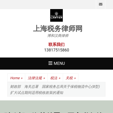
Emai
上海税务律师网
博和汉商律师
联系我们
13817515860
MENU
Home
»
法律法规
»
税法
»
关税
»
财政部 海关总署 国家税务总局关于保税物流中心(B型)
扩大试点期间适用税收政策的通知