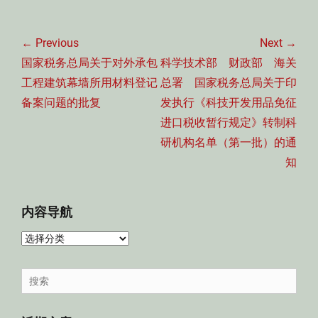
文
章
← Previous
Next →
导
Previous
Next
国家税务总局关于对外承包
科学技术部 财政部 海关
航
post:
post:
工程建筑幕墙所用材料登记
总署 国家税务总局关于印
备案问题的批复
发执行《科技开发用品免征
进口税收暂行规定》转制科
研机构名单（第一批）的通
知
内容导航
内
容
导
Search
航
for: