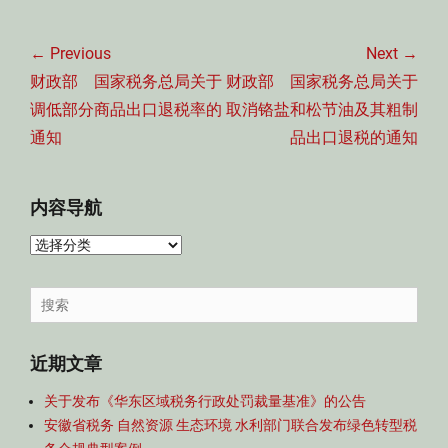
文
章
← Previous
Next →
导
Previous
Next
财政部 国家税务总局关于
财政部 国家税务总局关于
航
post:
post:
调低部分商品出口退税率的
取消铬盐和松节油及其粗制
通知
品出口退税的通知
内容导航
内
容
导
Search
航
for:
近期文章
关于发布《华东区域税务行政处罚裁量基准》的公告
安徽省税务 自然资源 生态环境 水利部门联合发布绿色转型税