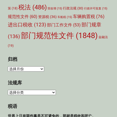
税法
(486)
行政法规
(30)
策
(18)
营改增
(15)
行政许可批复
(15)
车辆购置税
(76)
规范性文件
(60)
资源税
(36)
车船税
(15)
部门规章
进出口税收
(123)
部门工作文件
(53)
部门规范性文件
(1848)
(136)
金融法
(19)
归档
归
档
法规库
法
规
库
税语
世界上只有两件事是不可避免的，那就是税收和死亡。