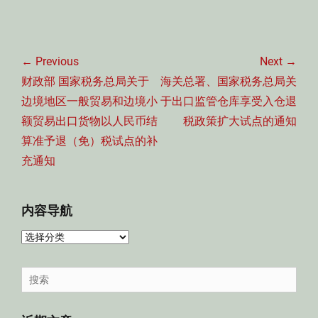
文
章
← Previous
Next →
导
Previous
Next
财政部 国家税务总局关于
海关总署、国家税务总局关
航
post:
post:
边境地区一般贸易和边境小
于出口监管仓库享受入仓退
额贸易出口货物以人民币结
税政策扩大试点的通知
算准予退（免）税试点的补
充通知
内容导航
内
容
导
Search
航
for: