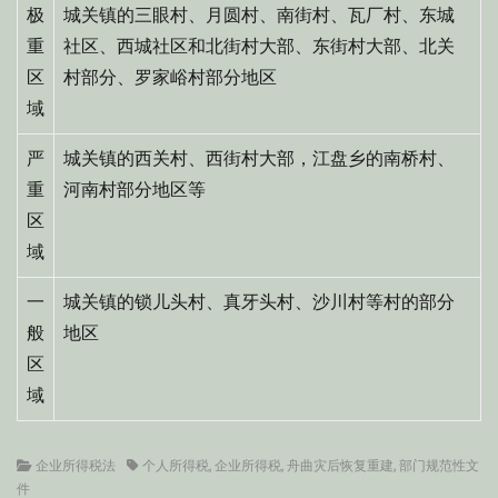
极
城关镇的三眼村、月圆村、南街村、瓦厂村、东城
重
社区、西城社区和北街村大部、东街村大部、北关
区
村部分、罗家峪村部分地区
域
严
城关镇的西关村、西街村大部，江盘乡的南桥村、
重
河南村部分地区等
区
域
一
城关镇的锁儿头村、真牙头村、沙川村等村的部分
般
地区
区
域
Categories
Tags
企业所得税法
个人所得税
,
企业所得税
,
舟曲灾后恢复重建
,
部门规范性文
件