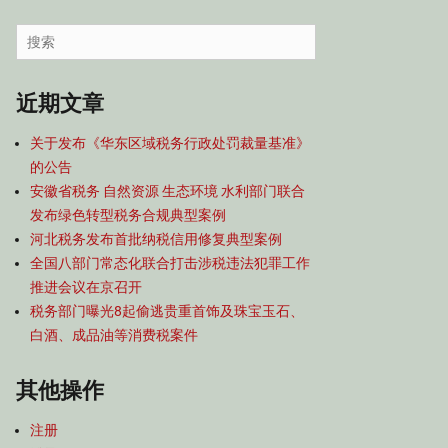
容
导
Search
航
for:
近期文章
关于发布《华东区域税务行政处罚裁量基准》
的公告
安徽省税务 自然资源 生态环境 水利部门联合
发布绿色转型税务合规典型案例
河北税务发布首批纳税信用修复典型案例
全国八部门常态化联合打击涉税违法犯罪工作
推进会议在京召开
税务部门曝光8起偷逃贵重首饰及珠宝玉石、
白酒、成品油等消费税案件
其他操作
注册