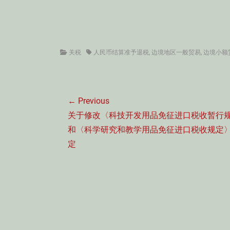
Categories
Tags
关税
人民币结算准予退税
,
边境地区一般贸易
,
边境小额
文
← Previous
章
Previous
关于修改〈科技开发用品免征进口税收暂行
导
post:
和〈科学研究和教学用品免征进口税收规定
航
定