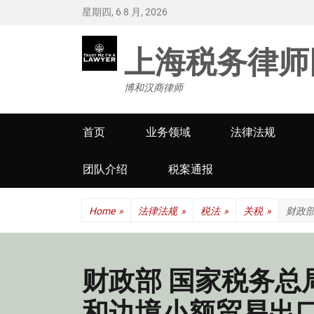
星期四, 6 8 月, 2026
上海税务律师
博和汉商律师
Primary
首页
业务领域
法律法规
menu
团队介绍
税案通报
Home
»
法律法规
»
税法
»
关税
»
财政
财政部 国家税务总
和边境小额贸易出