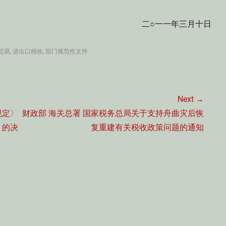
二○一一年三月十日
贸易
,
进出口税收
,
部门规范性文件
Next →
Next
规定〉
财政部 海关总署 国家税务总局关于支持舟曲灾后恢
post:
〉的决
复重建有关税收政策问题的通知