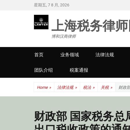
星期五, 7 8 月, 2026
上海税务律师
博和汉商律师
Primary
首页
业务领域
法律法规
menu
团队介绍
税案通报
Home
»
法律法规
»
税法
»
关税
»
财政
财政部 国家税务总
出口税收政策的通