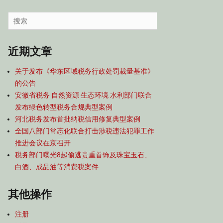
容
导
Search
航
for:
近期文章
关于发布《华东区域税务行政处罚裁量基准》
的公告
安徽省税务 自然资源 生态环境 水利部门联合
发布绿色转型税务合规典型案例
河北税务发布首批纳税信用修复典型案例
全国八部门常态化联合打击涉税违法犯罪工作
推进会议在京召开
税务部门曝光8起偷逃贵重首饰及珠宝玉石、
白酒、成品油等消费税案件
其他操作
注册