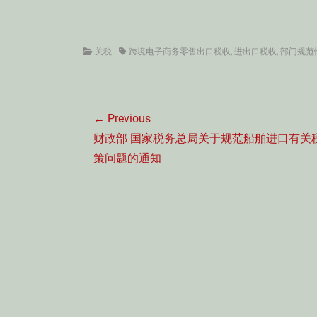
Categories
Tags
关税
跨境电子商务零售出口税收
,
进出口税收
,
部门规范
文
← Previous
章
Previous
财政部 国家税务总局关于规范船舶进口有关
导
post:
策问题的通知
航