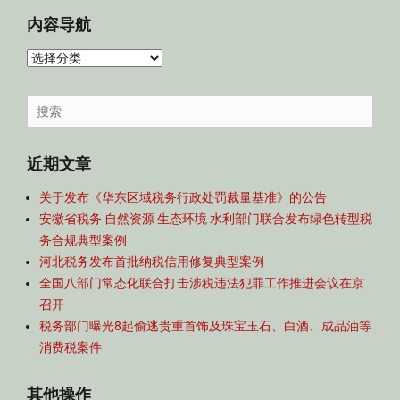
内容导航
内
容
导
Search
航
for:
近期文章
关于发布《华东区域税务行政处罚裁量基准》的公告
安徽省税务 自然资源 生态环境 水利部门联合发布绿色转型税
务合规典型案例
河北税务发布首批纳税信用修复典型案例
全国八部门常态化联合打击涉税违法犯罪工作推进会议在京
召开
税务部门曝光8起偷逃贵重首饰及珠宝玉石、白酒、成品油等
消费税案件
其他操作