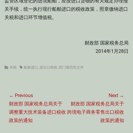
监管区域登记的进境船舶，应按进口货物的有关规定办理报
关手续，统一执行现行船舶进口的税收政策，照章缴纳进口
关税和进口环节增值税。
财政部 国家税务总局
2014年1月28日
Categories
Tags
关税
船舶进口
,
进出口税收
,
部门规范性文件
文
章
← Previous
Next →
导
Previous
Next
财政部 国家税务总局关于
财政部 国家税务总局关于
航
post:
post:
调整重大技术装备进口税收
跨境电子商务零售出口税收
政策的通知
政策的通知