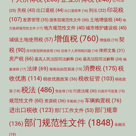
公司法
印花税
关税
(43)
出口退税
(44)
刑法
(32)
(25)
出口退税率
(16)
(107)
土地增值税
(44)
发票管理
(35)
国务院规范性文件
(30)
地
城市维护建设税
(45)
地方规范性文件
(40)
方政府规范性文件
(17)
增值税
(760)
契
城镇土地使用税
(57)
增值税
(19)
税
(90)
律师文集
(31)
应对新冠肺炎疫情
(16)
征收个人所得税问题
(14)
房产税
(66)
最高人民法院司法解释
(24)
最高法院司法解释
(24)
杨
消费税
(175)
税
法律
(69)
森律师
(17)
海南自由贸易港
(19)
收优惠
(114)
税收征管
(103)
税收优惠政策
(36)
税收政
税法
(486)
行政法规
(30)
策
(18)
营改增
(15)
行政许可批复
(15)
车辆购置税
(76)
规范性文件
(60)
资源税
(36)
车船税
(15)
部门规章
进出口税收
(123)
部门工作文件
(53)
部门规范性文件
(1848)
(136)
金融法
(19)