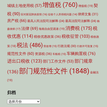
增值税
(760)
契
城镇土地使用税
(57)
增值税
(19)
税
(90)
律师文集
(31)
应对新冠肺炎疫情
(16)
征收个人所得税问题
(14)
房产税
(66)
最高人民法院司法解释
(24)
最高法院司法解释
(24)
杨
消费税
(175)
税
法律
(69)
森律师
(17)
海南自由贸易港
(19)
收优惠
(114)
税收征管
(103)
税收优惠政策
(36)
税收政
税法
(486)
行政法规
(30)
策
(18)
营改增
(15)
行政许可批复
(15)
车辆购置税
(76)
规范性文件
(60)
资源税
(36)
车船税
(15)
部门规章
进出口税收
(123)
部门工作文件
(53)
部门规范性文件
(1848)
(136)
金融法
(19)
归档
归