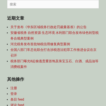
导
Search
航
for:
近期文章
关于发布《华东区域税务行政处罚裁量基准》的公告
安徽省税务 自然资源 生态环境 水利部门联合发布绿色转型税
务合规典型案例
河北税务发布首批纳税信用修复典型案例
全国八部门常态化联合打击涉税违法犯罪工作推进会议在京
召开
税务部门曝光8起偷逃贵重首饰及珠宝玉石、白酒、成品油等
消费税案件
其他操作
注册
登录
条目 feed
评论 feed