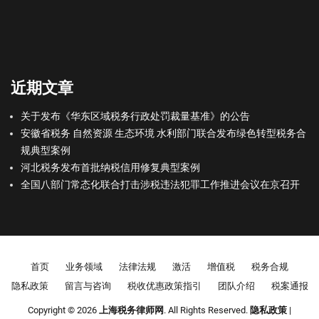
近期文章
关于发布《华东区域税务行政处罚裁量基准》的公告
安徽省税务 自然资源 生态环境 水利部门联合发布绿色转型税务合
规典型案例
河北税务发布首批纳税信用修复典型案例
全国八部门常态化联合打击涉税违法犯罪工作推进会议在京召开
Footer menu
首页
业务领域
法律法规
激活
增值税
税务合规
隐私政策
留言与咨询
税收优惠政策指引
团队介绍
税案通报
Copyright © 2026
上海税务律师网
. All Rights Reserved.
隐私政策
|