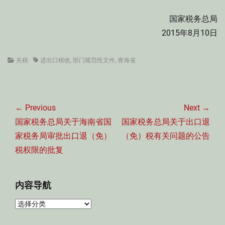
国家税务总局
2015年8月10日
Categories
Tags
关税
进出口税收
,
部门规范性文件
,
青海省
文
章
← Previous
Next →
导
Previous
Next
国家税务总局关于海南省国
国家税务总局关于出口退
航
post:
post:
家税务局审批出口退（免）
（免）税有关问题的公告
税权限的批复
内容导航
内
容