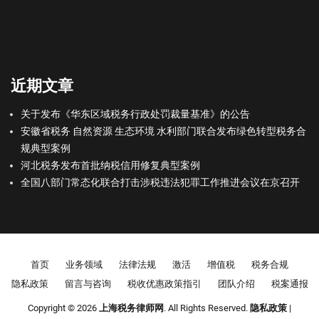
近期文章
关于发布《华东区域税务行政处罚裁量基准》的公告
安徽省税务 自然资源 生态环境 水利部门联合发布绿色转型税务合
规典型案例
河北税务发布首批纳税信用修复典型案例
全国八部门常态化联合打击涉税违法犯罪工作推进会议在京召开
Footer menu
首页
业务领域
法律法规
激活
增值税
税务合规
隐私政策
留言与咨询
税收优惠政策指引
团队介绍
税案通报
Copyright © 2026
上海税务律师网
. All Rights Reserved.
隐私政策
|