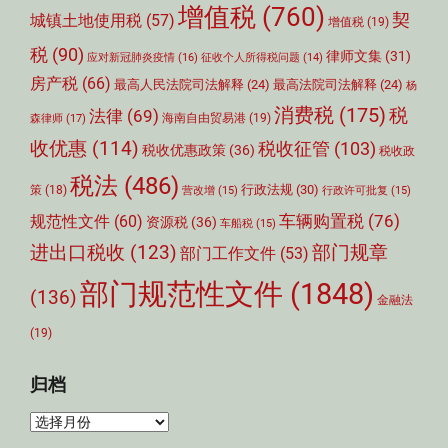
增值税
(760)
契
城镇土地使用税
(57)
增值税
(19)
税
(90)
律师文集
(31)
应对新冠肺炎疫情
(16)
征收个人所得税问题
(14)
房产税
(66)
最高人民法院司法解释
(24)
最高法院司法解释
(24)
杨
消费税
(175)
税
法律
(69)
森律师
(17)
海南自由贸易港
(19)
收优惠
(114)
税收征管
(103)
税收优惠政策
(36)
税收政
税法
(486)
行政法规
(30)
策
(18)
营改增
(15)
行政许可批复
(15)
车辆购置税
(76)
规范性文件
(60)
资源税
(36)
车船税
(15)
部门规章
进出口税收
(123)
部门工作文件
(53)
部门规范性文件
(1848)
(136)
金融法
(19)
归档
归
档