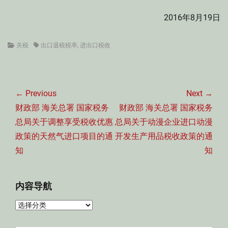
2016年8月19日
Categories
Tags
关税
出口退税税率
,
进出口税收
文
章
← Previous
Next →
导
Previous
Next
财政部 海关总署 国家税务
财政部 海关总署 国家税务
航
post:
post:
总局关于调整享受税收优惠
总局关于动漫企业进口动漫
政策的天然气进口项目的通
开发生产用品税收政策的通
知
知
内容导航
内
容