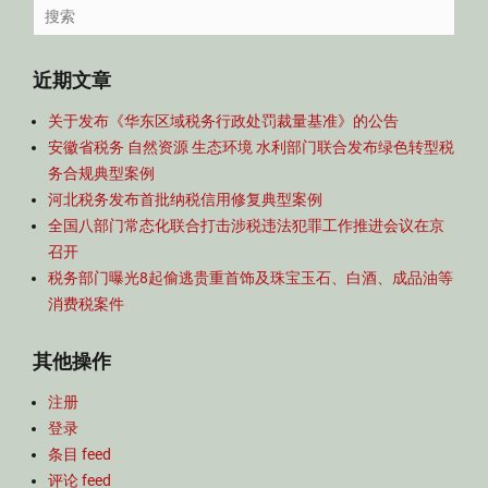
导
Search
航
for:
近期文章
关于发布《华东区域税务行政处罚裁量基准》的公告
安徽省税务 自然资源 生态环境 水利部门联合发布绿色转型税
务合规典型案例
河北税务发布首批纳税信用修复典型案例
全国八部门常态化联合打击涉税违法犯罪工作推进会议在京
召开
税务部门曝光8起偷逃贵重首饰及珠宝玉石、白酒、成品油等
消费税案件
其他操作
注册
登录
条目 feed
评论 feed