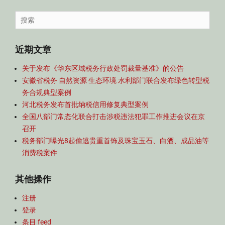
容
导
Search
航
for:
近期文章
关于发布《华东区域税务行政处罚裁量基准》的公告
安徽省税务 自然资源 生态环境 水利部门联合发布绿色转型税
务合规典型案例
河北税务发布首批纳税信用修复典型案例
全国八部门常态化联合打击涉税违法犯罪工作推进会议在京
召开
税务部门曝光8起偷逃贵重首饰及珠宝玉石、白酒、成品油等
消费税案件
其他操作
注册
登录
条目 feed