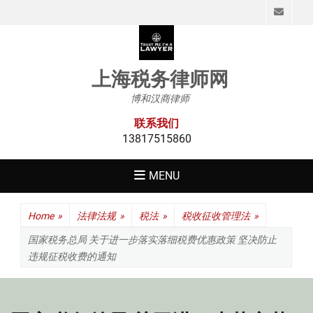
Emai
上海税务律师网
博和汉商律师
联系我们
13817515860
MENU
Home
»
法律法规
»
税法
»
税收征收管理法
»
国家税务总局 关于进一步落实落细税费优惠政策 坚决防止
违规征税收费的通知