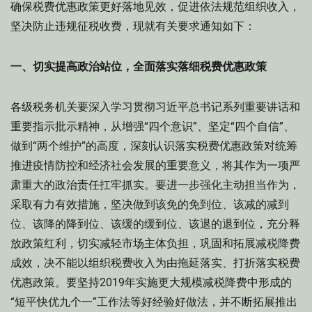
确保税费优惠政策更好落地见效，促进依法规范组织收入，
坚决防止违规征税收费，现就有关要求通知如下：
一、切实提高政治站位，全面落实落细税费优惠政策
各级税务机关要深入学习贯彻习近平总书记系列重要讲话和
重要指示批示精神，从增强“四个意识”、坚定“四个自信”、
做到“两个维护”的高度，深刻认识落实税费优惠政策对统筹
推进疫情防控和经济社会发展的重要意义，将其作为一项严
肃重大的政治责任扛牢抓实。要进一步强化主动担当作为，
采取有力有效措施，坚决做到该免的免到位、该减的减到
位、该降的降到位、该缓的缓到位、该退的退到位，充分释
放政策红利，切实减轻市场主体负担，巩固和拓展减税降费
成效，决不能以组织税费收入为由拖延落实、打折落实税费
优惠政策。要坚持2019年实施更大规模减税降费中形成的
“短平快优九个一”工作法等好经验好做法，并不断拓展推出