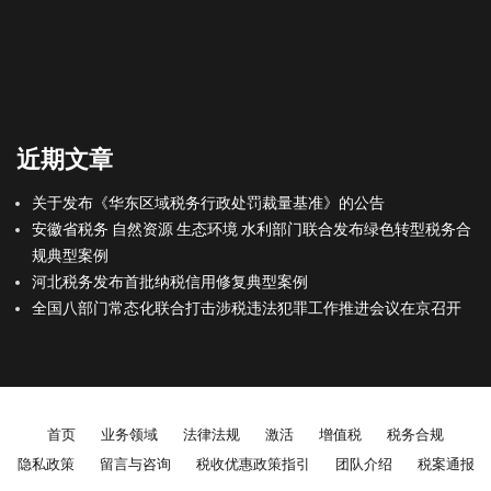
近期文章
关于发布《华东区域税务行政处罚裁量基准》的公告
安徽省税务 自然资源 生态环境 水利部门联合发布绿色转型税务合
规典型案例
河北税务发布首批纳税信用修复典型案例
全国八部门常态化联合打击涉税违法犯罪工作推进会议在京召开
Footer menu
首页
业务领域
法律法规
激活
增值税
税务合规
隐私政策
留言与咨询
税收优惠政策指引
团队介绍
税案通报