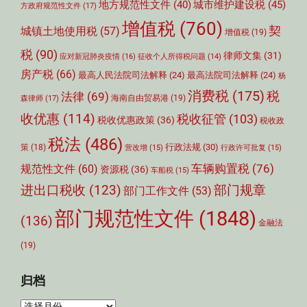
城市维护建设税
(45)
地方规范性文件
(40)
方政府规范性文件
(17)
增值税
(760)
契
城镇土地使用税
(57)
增值税
(19)
税
(90)
律师文集
(31)
应对新冠肺炎疫情
(16)
征收个人所得税问题
(14)
房产税
(66)
最高人民法院司法解释
(24)
最高法院司法解释
(24)
杨
消费税
(175)
税
法律
(69)
森律师
(17)
海南自由贸易港
(19)
收优惠
(114)
税收征管
(103)
税收优惠政策
(36)
税收政
税法
(486)
行政法规
(30)
策
(18)
营改增
(15)
行政许可批复
(15)
车辆购置税
(76)
规范性文件
(60)
资源税
(36)
车船税
(15)
部门规章
进出口税收
(123)
部门工作文件
(53)
部门规范性文件
(1848)
(136)
金融法
(19)
归档
归