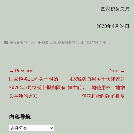
国家税务总局
2020年4月24日
Categories
Tags
税收征收管理法
税收优惠
,
税收征收管理
,
部门规范性文件
文
章
← Previous
Next →
导
Previous
Next
国家税务总局 关于明确
国家税务总局关于天津泰达
航
post:
post:
2020年5月纳税申报期限有
恒生转让土地使用权土地增
关事项的通知
值税征缴问题的批复
内容导航
内