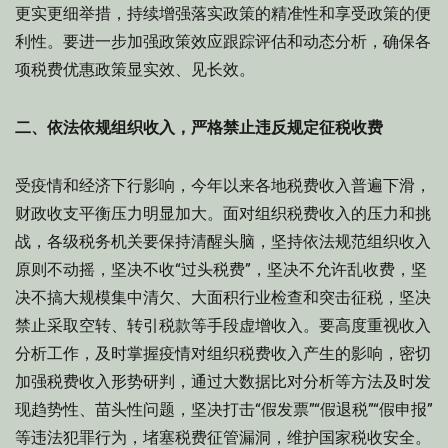
更实更细举措，持续增强落实政策的精准性和享受政策的便
利性。要进一步加强政策效应跟踪评估和动态分析，确保各
项税费优惠政策显实效、见长效。
二、依法依规组织收入，严格禁止违反规定征税收费
受疫情和经济下行影响，今年以来各地税费收入普遍下滑，
财政收支平衡压力明显加大。面对组织税费收入的压力和挑
战，各级税务机关要保持清醒头脑，坚持依法规范组织收入
原则不动摇，坚决不收“过头税费”，坚决不允许乱收费，坚
决不搞大规模集中清欠、大面积行业检查和突击征税，坚决
禁止采取空转、转引税款等手段虚增收入。要高度重视收入
分析工作，及时掌握疫情对组织税费收入产生的影响，密切
加强税费收入形势研判，通过大数据比对分析等方法及时发
现趋势性、苗头性问题，坚决打击“假发票”“假退税”“假申报”
等违法犯罪行为，堵塞税费征管漏洞，维护国家税收安全。