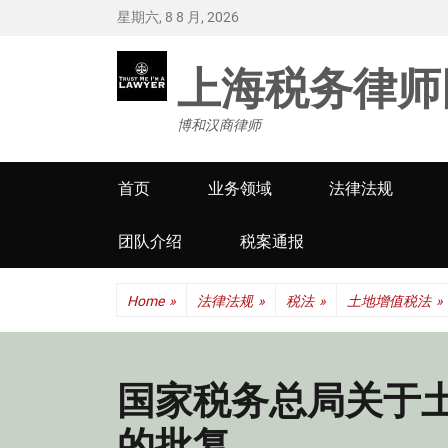
星期六, 8 8 月, 2026
上海税务律师
博和汉商律师
Primary
首页
业务领域
法律法规
menu
团队介绍
税案通报
Home
»
法律法规
»
税法
»
土地增值税法
»
国家税务总局关于
的批复