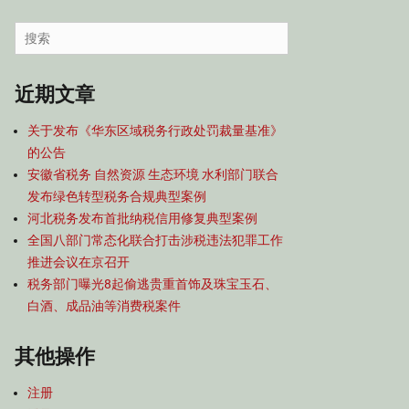
容
导
Search
航
for:
近期文章
关于发布《华东区域税务行政处罚裁量基准》
的公告
安徽省税务 自然资源 生态环境 水利部门联合
发布绿色转型税务合规典型案例
河北税务发布首批纳税信用修复典型案例
全国八部门常态化联合打击涉税违法犯罪工作
推进会议在京召开
税务部门曝光8起偷逃贵重首饰及珠宝玉石、
白酒、成品油等消费税案件
其他操作
注册