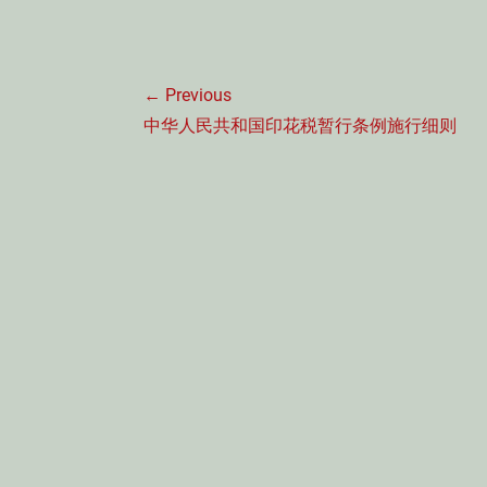
文
← Previous
章
Previous
中华人民共和国印花税暂行条例施行细则
导
post:
航