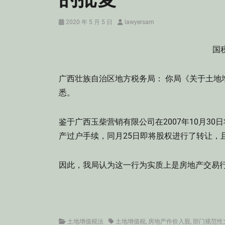
Posted
Author
2020 年 5 月 5 日
lawyersam
on
国税
广西壮族自治区地方税务局： 你局《关于土地增
悉。
鉴于广西玉柴营销有限公司在2007年10月30
产过户手续，同月25日即将股权进行了转让，
因此，我局认为这一行为实质上是房地产交易
Categories
Tags
土地增值税法
土地增值税
,
房地产作价入股
,
部门规范性