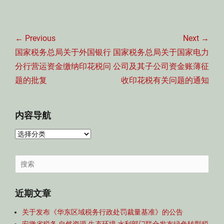
文
章
← Previous
Next →
导
Previous
Next
国家税务总局关于外国银行
国家税务总局关于国家电力
航
post:
post:
分行营运资金缴纳印花税问
公司及其子公司资金账薄征
题的批复
收印花税有关问题的通知
内容导航
内
容
导
Search
航
for:
近期文章
关于发布《华东区域税务行政处罚裁量基准》的公告