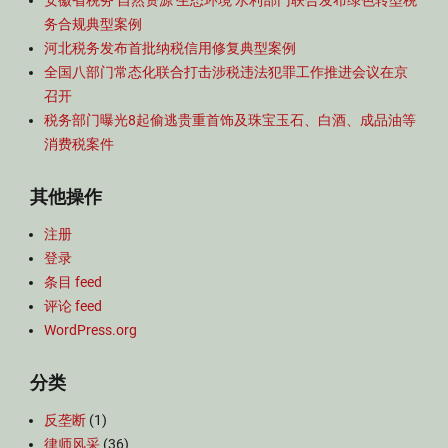
安徽省税务 自然资源 生态环境 水利部门联合发布绿色转型税
务合规典型案例
河北税务发布首批纳税信用修复典型案例
全国八部门常态化联合打击涉税违法犯罪工作推进会议在京
召开
税务部门曝光8起偷逃贵重首饰及珠宝玉石、白酒、成品油等
消费税案件
其他操作
注册
登录
条目 feed
评论 feed
WordPress.org
分类
反垄断
(1)
律师风采
(36)