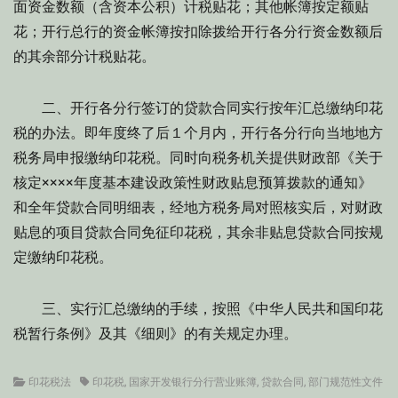
面资金数额（含资本公积）计税贴花；其他帐簿按定额贴
花；开行总行的资金帐簿按扣除拨给开行各分行资金数额后
的其余部分计税贴花。
二、开行各分行签订的贷款合同实行按年汇总缴纳印花
税的办法。即年度终了后１个月内，开行各分行向当地地方
税务局申报缴纳印花税。同时向税务机关提供财政部《关于
核定××××年度基本建设政策性财政贴息预算拨款的通知》
和全年贷款合同明细表，经地方税务局对照核实后，对财政
贴息的项目贷款合同免征印花税，其余非贴息贷款合同按规
定缴纳印花税。
三、实行汇总缴纳的手续，按照《中华人民共和国印花
税暂行条例》及其《细则》的有关规定办理。
Categories
Tags
印花税法
印花税
,
国家开发银行分行营业账簿
,
贷款合同
,
部门规范性文件