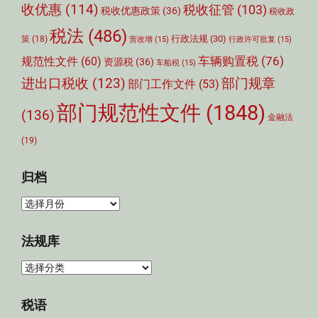
收优惠
(114)
税收征管
(103)
税收优惠政策
(36)
税收政
税法
(486)
行政法规
(30)
策
(18)
营改增
(15)
行政许可批复
(15)
车辆购置税
(76)
规范性文件
(60)
资源税
(36)
车船税
(15)
部门规章
进出口税收
(123)
部门工作文件
(53)
部门规范性文件
(1848)
(136)
金融法
(19)
归档
归
档
法规库
法
规
库
税语