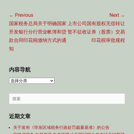
文
章
← Previous
Next →
导
Previous
Next
国家税务总局关于明确国家
上市公司国有股权无偿转让
航
post:
post:
开发银行分行营业帐簿和贷
暂不征收证券（股票）交易
款合同印花税缴纳方式的通
印花税审批规程
知
内容导航
内
容
导
Search
航
for:
近期文章
关于发布《华东区域税务行政处罚裁量基准》的公告