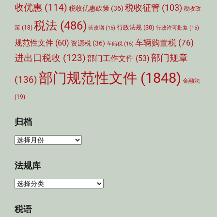
收优惠
(114)
税收征管
(103)
税收优惠政策
(36)
税收政
税法
(486)
行政法规
(30)
策
(18)
营改增
(15)
行政许可批复
(15)
车辆购置税
(76)
规范性文件
(60)
资源税
(36)
车船税
(15)
部门规章
进出口税收
(123)
部门工作文件
(53)
部门规范性文件
(1848)
(136)
金融法
(19)
归档
归
档
法规库
法
规
库
税语