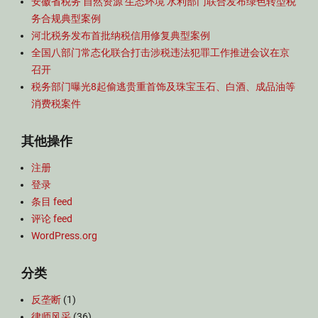
安徽省税务 自然资源 生态环境 水利部门联合发布绿色转型税
务合规典型案例
河北税务发布首批纳税信用修复典型案例
全国八部门常态化联合打击涉税违法犯罪工作推进会议在京
召开
税务部门曝光8起偷逃贵重首饰及珠宝玉石、白酒、成品油等
消费税案件
其他操作
注册
登录
条目 feed
评论 feed
WordPress.org
分类
反垄断
(1)
律师风采
(36)