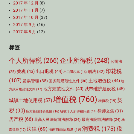
2017 年 12 月
(8)
2017 年 11 月
(7)
2017 年 10 月
(37)
2017 年 9 月
(16)
2017 年 8 月
(12)
标签
个人所得税
(266)
企业所得税
(248)
公司法
印花税
关税
(43)
出口退税
(44)
刑法
(32)
(25)
出口退税率
(16)
(107)
土地增值税
(44)
发票管理
(35)
国务院规范性文件
(30)
地
城市维护建设税
(45)
地方规范性文件
(40)
方政府规范性文件
(17)
增值税
(760)
契
城镇土地使用税
(57)
增值税
(19)
税
(90)
律师文集
(31)
应对新冠肺炎疫情
(16)
征收个人所得税问题
(14)
房产税
(66)
最高人民法院司法解释
(24)
最高法院司法解释
(24)
杨
消费税
(175)
税
法律
(69)
森律师
(17)
海南自由贸易港
(19)