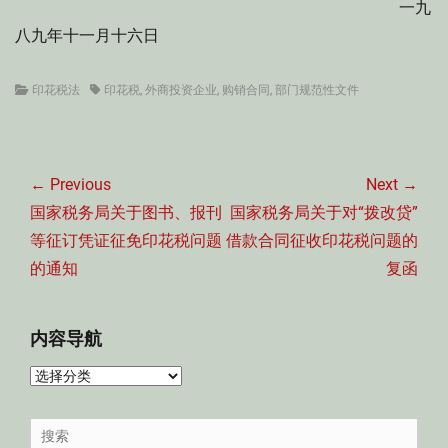
一九
八九年十一月十六日
Categories
Tags
印花税法
印花税
,
外商投资企业
,
购销合同
,
部门规范性文件
文
章
← Previous
Next →
导
Previous
Next
国家税务局关于图书、报刊
国家税务局关于对“拨改贷”
航
post:
post:
等征订凭证征免印花税问题
借款合同征收印花税问题的
的通知
复函
内容导航
内
容
导
Search
航