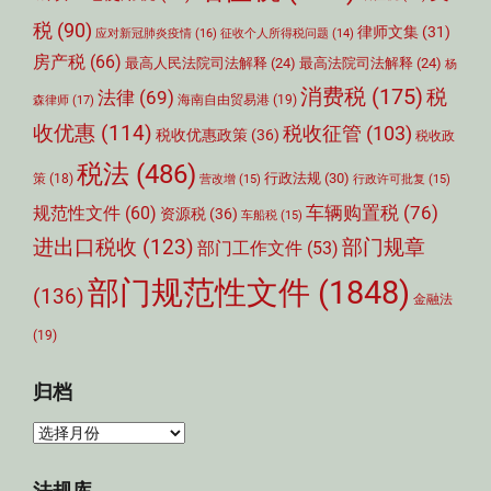
税
(90)
律师文集
(31)
应对新冠肺炎疫情
(16)
征收个人所得税问题
(14)
房产税
(66)
最高人民法院司法解释
(24)
最高法院司法解释
(24)
杨
消费税
(175)
税
法律
(69)
森律师
(17)
海南自由贸易港
(19)
收优惠
(114)
税收征管
(103)
税收优惠政策
(36)
税收政
税法
(486)
行政法规
(30)
策
(18)
营改增
(15)
行政许可批复
(15)
车辆购置税
(76)
规范性文件
(60)
资源税
(36)
车船税
(15)
部门规章
进出口税收
(123)
部门工作文件
(53)
部门规范性文件
(1848)
(136)
金融法
(19)
归档
归
档
法规库