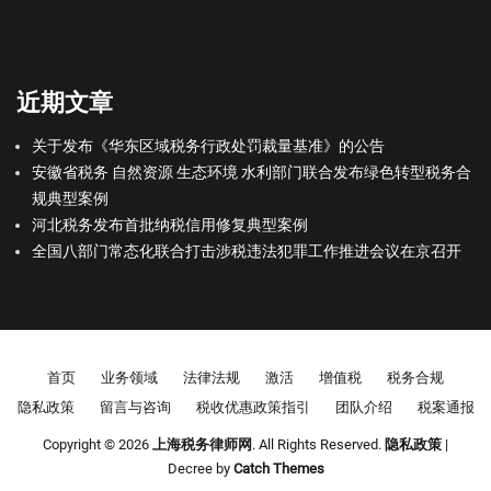
近期文章
关于发布《华东区域税务行政处罚裁量基准》的公告
安徽省税务 自然资源 生态环境 水利部门联合发布绿色转型税务合
规典型案例
河北税务发布首批纳税信用修复典型案例
全国八部门常态化联合打击涉税违法犯罪工作推进会议在京召开
Footer menu
首页
业务领域
法律法规
激活
增值税
税务合规
隐私政策
留言与咨询
税收优惠政策指引
团队介绍
税案通报
Copyright © 2026
上海税务律师网
. All Rights Reserved.
隐私政策
|
Decree by
Catch Themes