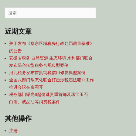
容
导
Search
航
for:
近期文章
关于发布《华东区域税务行政处罚裁量基准》
的公告
安徽省税务 自然资源 生态环境 水利部门联合
发布绿色转型税务合规典型案例
河北税务发布首批纳税信用修复典型案例
全国八部门常态化联合打击涉税违法犯罪工作
推进会议在京召开
税务部门曝光8起偷逃贵重首饰及珠宝玉石、
白酒、成品油等消费税案件
其他操作
注册