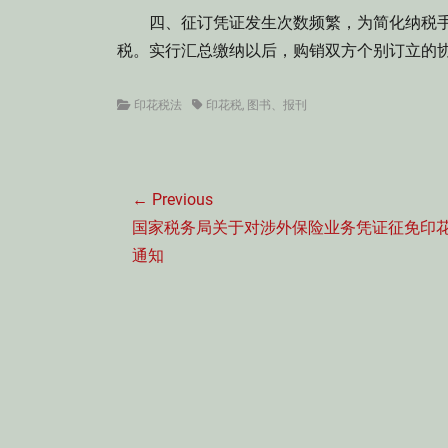
四、征订凭证发生次数频繁，为简化纳税手
税。实行汇总缴纳以后，购销双方个别订立的
Categories
Tags
印花税法
印花税
,
图书、报刊
文
← Previous
章
Previous
国家税务局关于对涉外保险业务凭证征免印
导
post:
通知
航