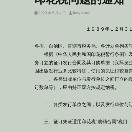
Posted
Author
2020 年 5 月 4 日
lawyersam
on
１９８９年１２月３
各省、自治区、直辖市税务局、各计划单列省
根据《中华人民共和国印花税暂行条例》及
务订立的征订发行合同及其订购单据（实际发
因出版发行业务比较特殊，使用的凭证也较复
一、各类出版单位与发行单位之间订立的图
订数单等），应由持证双方按规定纳税。
二、各类发行单位之间，以及发行单位与订
三、征订凭证适用印花税“购销合同”税目，