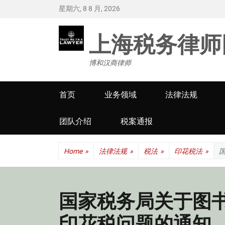
星期六, 8 8 月, 2026
上海税务律师
博和汉商律师
Primary
首页
业务领域
法律法规
menu
团队介绍
税案通报
Home
»
法律法规
»
税法
»
印花税法
»
国家税务局关于图
印花税问题的通知