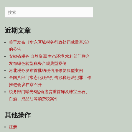
容
导
Search
航
for:
近期文章
关于发布《华东区域税务行政处罚裁量基准》
的公告
安徽省税务 自然资源 生态环境 水利部门联合
发布绿色转型税务合规典型案例
河北税务发布首批纳税信用修复典型案例
全国八部门常态化联合打击涉税违法犯罪工作
推进会议在京召开
税务部门曝光8起偷逃贵重首饰及珠宝玉石、
白酒、成品油等消费税案件
其他操作
注册