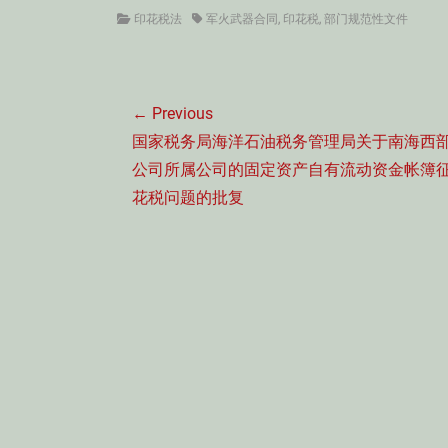
Categories
Tags
印花税法
军火武器合同
,
印花税
,
部门规范性文件
文
← Previous
章
Previous
国家税务局海洋石油税务管理局关于南海西
导
post:
公司所属公司的固定资产自有流动资金帐簿
航
花税问题的批复