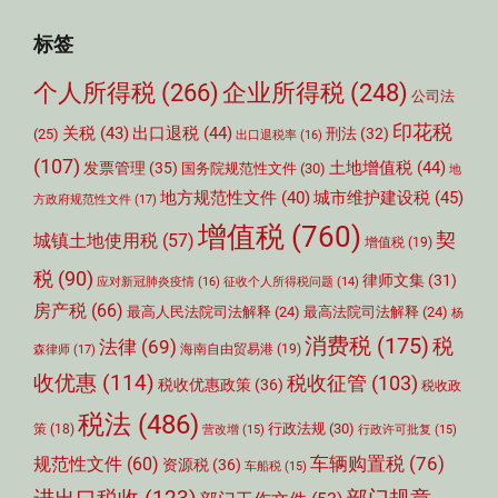
标签
个人所得税
(266)
企业所得税
(248)
公司法
印花税
关税
(43)
出口退税
(44)
刑法
(32)
(25)
出口退税率
(16)
(107)
土地增值税
(44)
发票管理
(35)
国务院规范性文件
(30)
地
城市维护建设税
(45)
地方规范性文件
(40)
方政府规范性文件
(17)
增值税
(760)
契
城镇土地使用税
(57)
增值税
(19)
税
(90)
律师文集
(31)
应对新冠肺炎疫情
(16)
征收个人所得税问题
(14)
房产税
(66)
最高人民法院司法解释
(24)
最高法院司法解释
(24)
杨
消费税
(175)
税
法律
(69)
森律师
(17)
海南自由贸易港
(19)
收优惠
(114)
税收征管
(103)
税收优惠政策
(36)
税收政
税法
(486)
行政法规
(30)
策
(18)
营改增
(15)
行政许可批复
(15)
车辆购置税
(76)
规范性文件
(60)
资源税
(36)
车船税
(15)