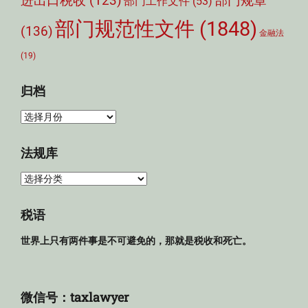
部门规章
进出口税收
(123)
部门工作文件
(53)
部门规范性文件
(1848)
(136)
金融法
(19)
归档
归
档
法规库
法
规
库
税语
世界上只有两件事是不可避免的，那就是税收和死亡。
微信号：taxlawyer