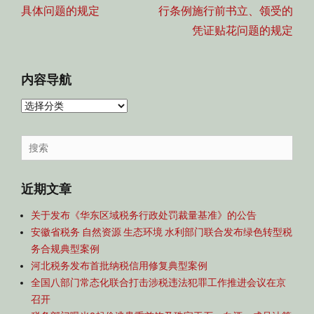
航
post:
post:
具体问题的规定
行条例施行前书立、领受的
凭证贴花问题的规定
内容导航
内
容
导
Search
航
for:
近期文章
关于发布《华东区域税务行政处罚裁量基准》的公告
安徽省税务 自然资源 生态环境 水利部门联合发布绿色转型税
务合规典型案例
河北税务发布首批纳税信用修复典型案例
全国八部门常态化联合打击涉税违法犯罪工作推进会议在京
召开