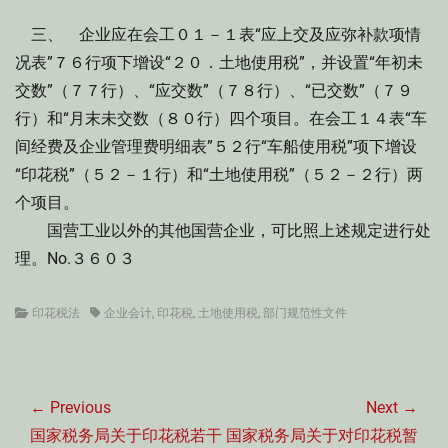
三、 企业应在会工０１－１表“应上交及应弥补款项情
况表”７６行项下增设“２０．土地使用税”，并设置“年初未
交数”（７７行）、“应交数”（７８行）、“已交数”（７９
行）和“月末未交数（８０行）四个项目。在会工１４表“车
间经费及企业管理费明细表”５２行“车船使用税”项下增设
“印花税”（５２－１行）和“土地使用税”（５２－２行）两
个项目。
国营工业以外的其他国营企业，可比照上述规定进行处
理。No.３６０３
Categories
Tags
印花税法
企业会计
,
印花税
,
土地使用税
,
部门规范性文件
文
章
← Previous
Next →
导
Previous
Next
国家税务局关于印花税若干
国家税务局关于对印花税暂