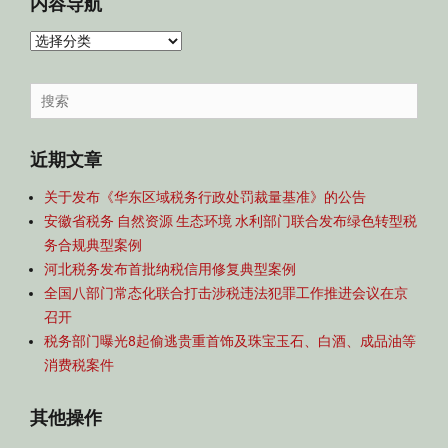
内容导航
内
容
导
Search
航
for:
近期文章
关于发布《华东区域税务行政处罚裁量基准》的公告
安徽省税务 自然资源 生态环境 水利部门联合发布绿色转型税
务合规典型案例
河北税务发布首批纳税信用修复典型案例
全国八部门常态化联合打击涉税违法犯罪工作推进会议在京
召开
税务部门曝光8起偷逃贵重首饰及珠宝玉石、白酒、成品油等
消费税案件
其他操作