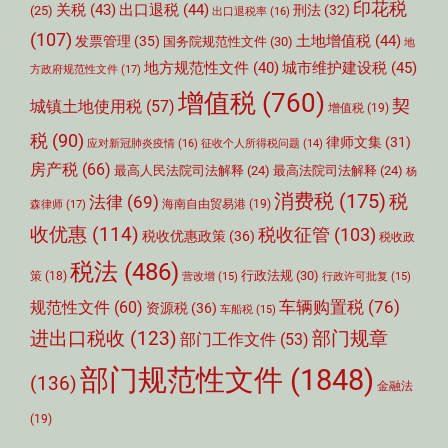
印花税
关税
(43)
出口退税
(44)
刑法
(32)
(25)
出口退税率
(16)
(107)
土地增值税
(44)
发票管理
(35)
国务院规范性文件
(30)
地
城市维护建设税
(45)
地方规范性文件
(40)
方政府规范性文件
(17)
增值税
(760)
契
城镇土地使用税
(57)
增值税
(19)
税
(90)
律师文集
(31)
应对新冠肺炎疫情
(16)
征收个人所得税问题
(14)
房产税
(66)
最高人民法院司法解释
(24)
最高法院司法解释
(24)
杨
消费税
(175)
税
法律
(69)
森律师
(17)
海南自由贸易港
(19)
收优惠
(114)
税收征管
(103)
税收优惠政策
(36)
税收政
税法
(486)
行政法规
(30)
策
(18)
营改增
(15)
行政许可批复
(15)
车辆购置税
(76)
规范性文件
(60)
资源税
(36)
车船税
(15)
部门规章
进出口税收
(123)
部门工作文件
(53)
部门规范性文件
(1848)
(136)
金融法
(19)