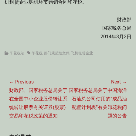
机租赁企业购机环节购销合同印花税。
财政部
国家税务总局
2014年3月3日
Categories
Tags
印花税法
印花税
,
部门规范性文件
,
飞机租赁企业
文
章
← Previous
Next →
导
Previous
Next
财政部、国家税务总局关于
国家税务总局关于中国海洋
航
post:
post:
在全国中小企业股份转让系
石油总公司使用的“成品油
统转让股票有关证券(股票)
配置计划表”有关印花税问
交易印花税政策的通知
题的公告