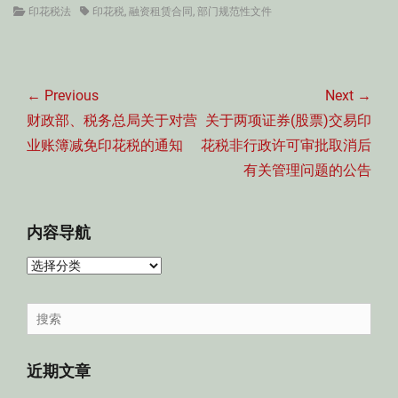
Categories
Tags
印花税法
印花税
,
融资租赁合同
,
部门规范性文件
文
章
← Previous
Next →
导
Previous
Next
财政部、税务总局关于对营
关于两项证券(股票)交易印
航
post:
post:
业账簿减免印花税的通知
花税非行政许可审批取消后
有关管理问题的公告
内容导航
内
容
导
Search
航
for:
近期文章