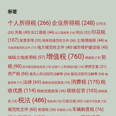
标签
个人所得税
(266)
企业所得税
(248)
公司法
印花税
关税
(43)
出口退税
(44)
刑法
(32)
(25)
出口退税率
(16)
(107)
土地增值税
(44)
发票管理
(35)
国务院规范性文件
(30)
地
城市维护建设税
(45)
地方规范性文件
(40)
方政府规范性文件
(17)
增值税
(760)
契
城镇土地使用税
(57)
增值税
(19)
税
(90)
律师文集
(31)
应对新冠肺炎疫情
(16)
征收个人所得税问题
(14)
房产税
(66)
最高人民法院司法解释
(24)
最高法院司法解释
(24)
杨
消费税
(175)
税
法律
(69)
森律师
(17)
海南自由贸易港
(19)
收优惠
(114)
税收征管
(103)
税收优惠政策
(36)
税收政
税法
(486)
行政法规
(30)
策
(18)
营改增
(15)
行政许可批复
(15)
车辆购置税
(76)
规范性文件
(60)
资源税
(36)
车船税
(15)