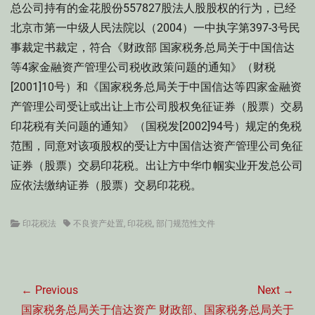
总公司持有的金花股份557827股法人股股权的行为，已经
北京市第一中级人民法院以（2004）一中执字第397-3号民
事裁定书裁定，符合《财政部 国家税务总局关于中国信达
等4家金融资产管理公司税收政策问题的通知》（财税
[2001]10号）和《国家税务总局关于中国信达等四家金融资
产管理公司受让或出让上市公司股权免征证券（股票）交易
印花税有关问题的通知》（国税发[2002]94号）规定的免税
范围，同意对该项股权的受让方中国信达资产管理公司免征
证券（股票）交易印花税。出让方中华巾帼实业开发总公司
应依法缴纳证券（股票）交易印花税。
Categories
Tags
印花税法
不良资产处置
,
印花税
,
部门规范性文件
文
章
← Previous
Next →
导
Previous
Next
国家税务总局关于信达资产
财政部、国家税务总局关于