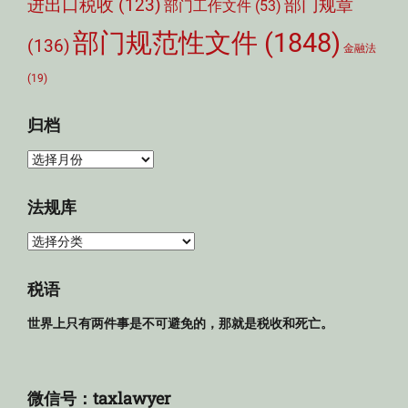
部门规章
进出口税收
(123)
部门工作文件
(53)
部门规范性文件
(1848)
(136)
金融法
(19)
归档
归
档
法规库
法
规
库
税语
世界上只有两件事是不可避免的，那就是税收和死亡。
微信号：taxlawyer