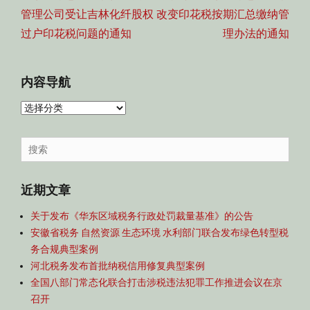
航
post:
post:
管理公司受让吉林化纤股权
改变印花税按期汇总缴纳管
过户印花税问题的通知
理办法的通知
内容导航
内
容
导
Search
航
for:
近期文章
关于发布《华东区域税务行政处罚裁量基准》的公告
安徽省税务 自然资源 生态环境 水利部门联合发布绿色转型税
务合规典型案例
河北税务发布首批纳税信用修复典型案例
全国八部门常态化联合打击涉税违法犯罪工作推进会议在京
召开