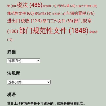
税法
(486)
行政法规
(30)
策
(18)
营改增
(15)
行政许可批复
(15)
车辆购置税
(76)
规范性文件
(60)
资源税
(36)
车船税
(15)
部门规章
进出口税收
(123)
部门工作文件
(53)
部门规范性文件
(1848)
(136)
金融法
(19)
归档
归
档
法规库
法
规
库
税语
世界上只有两件事是不可避免的，那就是税收和死亡。