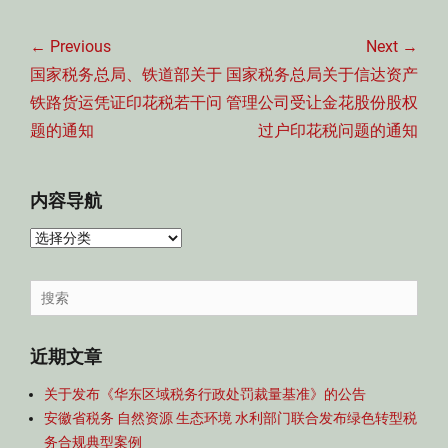
文
章
← Previous
Next →
导
Previous
Next
国家税务总局、铁道部关于
国家税务总局关于信达资产
航
post:
post:
铁路货运凭证印花税若干问
管理公司受让金花股份股权
题的通知
过户印花税问题的通知
内容导航
内
容
导
Search
航
for:
近期文章
关于发布《华东区域税务行政处罚裁量基准》的公告
安徽省税务 自然资源 生态环境 水利部门联合发布绿色转型税
务合规典型案例