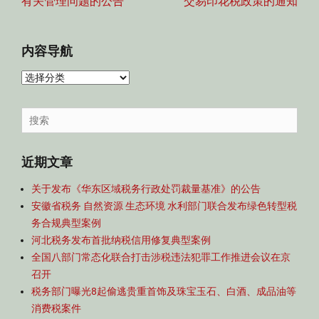
有关管理问题的公告
交易印花税政策的通知
内容导航
内
容
导
Search
航
for:
近期文章
关于发布《华东区域税务行政处罚裁量基准》的公告
安徽省税务 自然资源 生态环境 水利部门联合发布绿色转型税
务合规典型案例
河北税务发布首批纳税信用修复典型案例
全国八部门常态化联合打击涉税违法犯罪工作推进会议在京
召开
税务部门曝光8起偷逃贵重首饰及珠宝玉石、白酒、成品油等
消费税案件