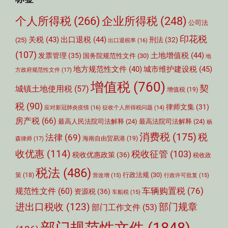
个人所得税
(266)
企业所得税
(248)
公司法
印花税
关税
(43)
出口退税
(44)
刑法
(32)
(25)
出口退税率
(16)
(107)
土地增值税
(44)
发票管理
(35)
国务院规范性文件
(30)
地
城市维护建设税
(45)
地方规范性文件
(40)
方政府规范性文件
(17)
增值税
(760)
契
城镇土地使用税
(57)
增值税
(19)
税
(90)
律师文集
(31)
应对新冠肺炎疫情
(16)
征收个人所得税问题
(14)
房产税
(66)
最高人民法院司法解释
(24)
最高法院司法解释
(24)
杨
消费税
(175)
税
法律
(69)
森律师
(17)
海南自由贸易港
(19)
收优惠
(114)
税收征管
(103)
税收优惠政策
(36)
税收政
税法
(486)
行政法规
(30)
策
(18)
营改增
(15)
行政许可批复
(15)
车辆购置税
(76)
规范性文件
(60)
资源税
(36)
车船税
(15)
部门规章
进出口税收
(123)
部门工作文件
(53)