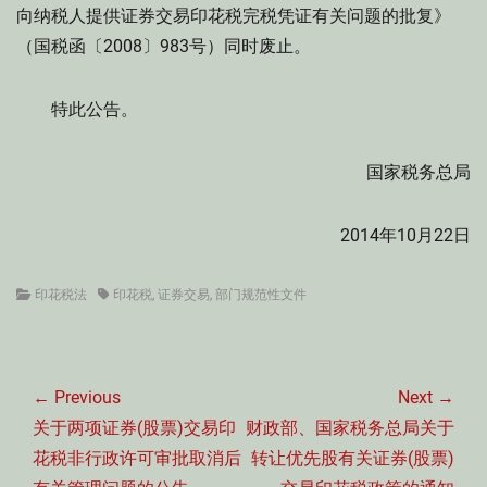
向纳税人提供证券交易印花税完税凭证有关问题的批复》
（国税函〔2008〕983号）同时废止。
特此公告。
国家税务总局
2014年10月22日
Categories
Tags
印花税法
印花税
,
证券交易
,
部门规范性文件
文
章
← Previous
Next →
导
Previous
Next
关于两项证券(股票)交易印
财政部、国家税务总局关于
航
post:
post:
花税非行政许可审批取消后
转让优先股有关证券(股票)