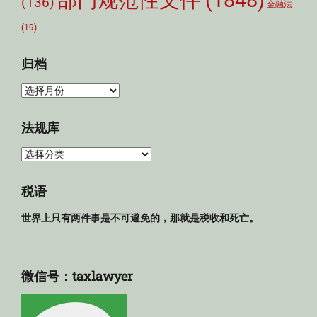
部门规范性文件
(1848)
(136)
金融法
(19)
归档
归
档
法规库
法
规
库
税语
世界上只有两件事是不可避免的，那就是税收和死亡。
微信号：taxlawyer