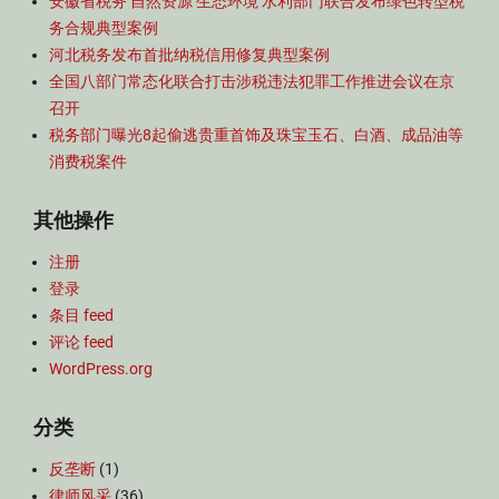
安徽省税务 自然资源 生态环境 水利部门联合发布绿色转型税
务合规典型案例
河北税务发布首批纳税信用修复典型案例
全国八部门常态化联合打击涉税违法犯罪工作推进会议在京
召开
税务部门曝光8起偷逃贵重首饰及珠宝玉石、白酒、成品油等
消费税案件
其他操作
注册
登录
条目 feed
评论 feed
WordPress.org
分类
反垄断
(1)
律师风采
(36)