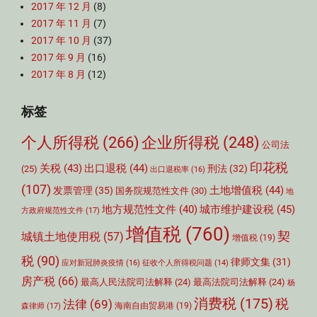
2017 年 12 月
(8)
2017 年 11 月
(7)
2017 年 10 月
(37)
2017 年 9 月
(16)
2017 年 8 月
(12)
标签
个人所得税
(266)
企业所得税
(248)
公司法
印花税
关税
(43)
出口退税
(44)
刑法
(32)
(25)
出口退税率
(16)
(107)
土地增值税
(44)
发票管理
(35)
国务院规范性文件
(30)
地
城市维护建设税
(45)
地方规范性文件
(40)
方政府规范性文件
(17)
增值税
(760)
契
城镇土地使用税
(57)
增值税
(19)
税
(90)
律师文集
(31)
应对新冠肺炎疫情
(16)
征收个人所得税问题
(14)
房产税
(66)
最高人民法院司法解释
(24)
最高法院司法解释
(24)
杨
消费税
(175)
税
法律
(69)
森律师
(17)
海南自由贸易港
(19)