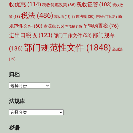
收优惠
(114)
税收征管
(103)
税收优惠政策
(36)
税收政
税法
(486)
行政法规
(30)
策
(18)
营改增
(15)
行政许可批复
(15)
车辆购置税
(76)
规范性文件
(60)
资源税
(36)
车船税
(15)
部门规章
进出口税收
(123)
部门工作文件
(53)
部门规范性文件
(1848)
(136)
金融法
(19)
归档
归
档
法规库
法
规
库
税语