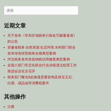
容
导
Search
航
for:
近期文章
关于发布《华东区域税务行政处罚裁量基准》
的公告
安徽省税务 自然资源 生态环境 水利部门联合
发布绿色转型税务合规典型案例
河北税务发布首批纳税信用修复典型案例
全国八部门常态化联合打击涉税违法犯罪工作
推进会议在京召开
税务部门曝光8起偷逃贵重首饰及珠宝玉石、
白酒、成品油等消费税案件
其他操作
注册