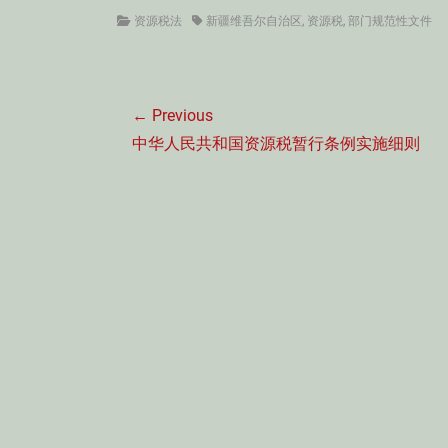
Categories
Tags
资源税法
新疆维吾尔自治区
,
资源税
,
部门规范性文件
文
← Previous
章
Previous
中华人民共和国资源税暂行条例实施细则
导
post:
航