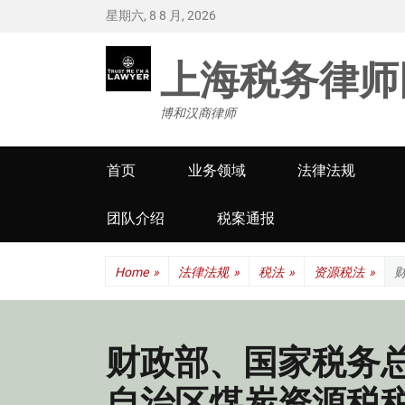
星期六, 8 8 月, 2026
上海税务律师
博和汉商律师
Primary
首页
业务领域
法律法规
menu
团队介绍
税案通报
Home
»
法律法规
»
税法
»
资源税法
»
财政部、国家税务
自治区煤炭资源税