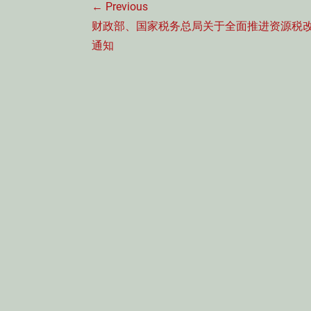
← Previous
章
Previous
财政部、国家税务总局关于全面推进资源税
导
post:
通知
航