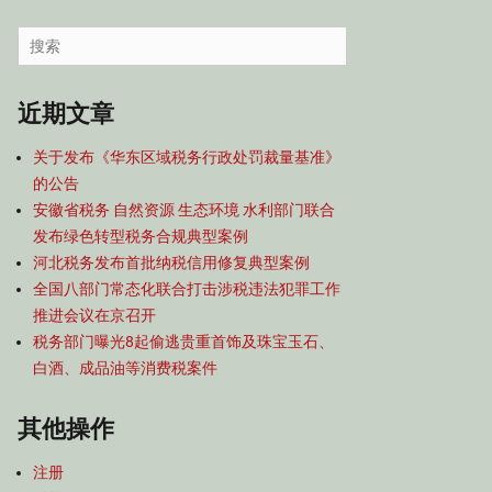
容
导
Search
航
for:
近期文章
关于发布《华东区域税务行政处罚裁量基准》
的公告
安徽省税务 自然资源 生态环境 水利部门联合
发布绿色转型税务合规典型案例
河北税务发布首批纳税信用修复典型案例
全国八部门常态化联合打击涉税违法犯罪工作
推进会议在京召开
税务部门曝光8起偷逃贵重首饰及珠宝玉石、
白酒、成品油等消费税案件
其他操作
注册