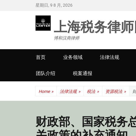
星期日, 9 8 月, 2026
上海税务律师
博和汉商律师
Primary
首页
业务领域
法律法规
menu
团队介绍
税案通报
Home
»
法律法规
»
税法
»
资源税法
»
财政部、国家税务
关政策的补充通知