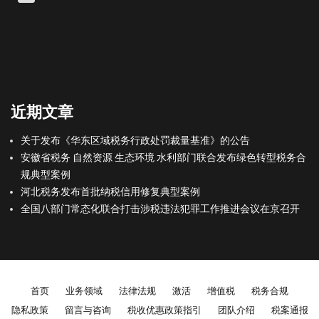
近期文章
关于发布《华东区域税务行政处罚裁量基准》的公告
安徽省税务 自然资源 生态环境 水利部门联合发布绿色转型税务合
规典型案例
河北税务发布首批纳税信用修复典型案例
全国八部门常态化联合打击涉税违法犯罪工作推进会议在京召开
Footer menu
首页
业务领域
法律法规
激活
增值税
税务合规
隐私政策
留言与咨询
税收优惠政策指引
团队介绍
税案通报