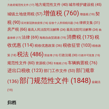
城市维护建设税
(45)
地方规范性文件
(40)
方政府规范性文件
(17)
增值税
(760)
契
城镇土地使用税
(57)
增值税
(19)
税
(90)
律师文集
(31)
应对新冠肺炎疫情
(16)
征收个人所得税问题
(14)
房产税
(66)
最高人民法院司法解释
(24)
最高法院司法解释
(24)
杨
消费税
(175)
税
法律
(69)
森律师
(17)
海南自由贸易港
(19)
收优惠
(114)
税收征管
(103)
税收优惠政策
(36)
税收政
税法
(486)
行政法规
(30)
策
(18)
营改增
(15)
行政许可批复
(15)
车辆购置税
(76)
规范性文件
(60)
资源税
(36)
车船税
(15)
部门规章
进出口税收
(123)
部门工作文件
(53)
部门规范性文件
(1848)
(136)
金融法
(19)
归档