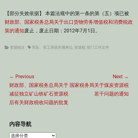
【部分失效依据】 本篇法规中的第一条的第（五）项已被
财政部、国家税务总局关于出口货物劳务增值税和消费税政
策的通知
废止，废止日期：2012年7月1日。
Categories
Tags
资源税法
军队、军工系统所属单位
,
资源税
,
部门工作文件
文
章
← Previous
Next →
导
Previous
Next
财政部、国家税务总局关于
国家税务局关于煤炭资源税
航
post:
post:
减征独立矿山铁矿石资源税
若干问题的通知
后有关财政税收问题的批复
内容导航
内