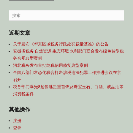
容
导
Search
航
for:
近期文章
关于发布《华东区域税务行政处罚裁量基准》的公告
安徽省税务 自然资源 生态环境 水利部门联合发布绿色转型税
务合规典型案例
河北税务发布首批纳税信用修复典型案例
全国八部门常态化联合打击涉税违法犯罪工作推进会议在京
召开
税务部门曝光8起偷逃贵重首饰及珠宝玉石、白酒、成品油等
消费税案件
其他操作
注册
登录