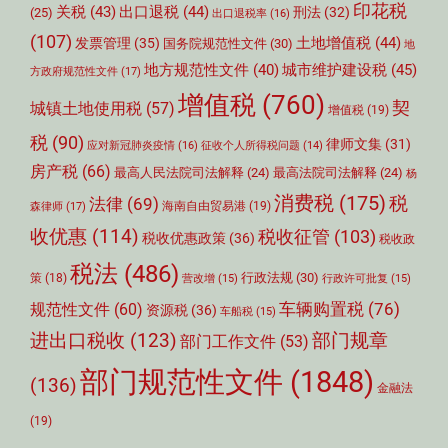
印花税
关税
(43)
出口退税
(44)
刑法
(32)
(25)
出口退税率
(16)
(107)
土地增值税
(44)
发票管理
(35)
国务院规范性文件
(30)
地
城市维护建设税
(45)
地方规范性文件
(40)
方政府规范性文件
(17)
增值税
(760)
契
城镇土地使用税
(57)
增值税
(19)
税
(90)
律师文集
(31)
应对新冠肺炎疫情
(16)
征收个人所得税问题
(14)
房产税
(66)
最高人民法院司法解释
(24)
最高法院司法解释
(24)
杨
消费税
(175)
税
法律
(69)
森律师
(17)
海南自由贸易港
(19)
收优惠
(114)
税收征管
(103)
税收优惠政策
(36)
税收政
税法
(486)
行政法规
(30)
策
(18)
营改增
(15)
行政许可批复
(15)
车辆购置税
(76)
规范性文件
(60)
资源税
(36)
车船税
(15)
部门规章
进出口税收
(123)
部门工作文件
(53)
部门规范性文件
(1848)
(136)
金融法
(19)