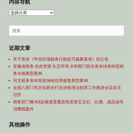
内容导航
内
容
导
Search
航
for:
近期文章
关于发布《华东区域税务行政处罚裁量基准》的公告
安徽省税务 自然资源 生态环境 水利部门联合发布绿色转型税
务合规典型案例
河北税务发布首批纳税信用修复典型案例
全国八部门常态化联合打击涉税违法犯罪工作推进会议在京
召开
税务部门曝光8起偷逃贵重首饰及珠宝玉石、白酒、成品油等
消费税案件
其他操作