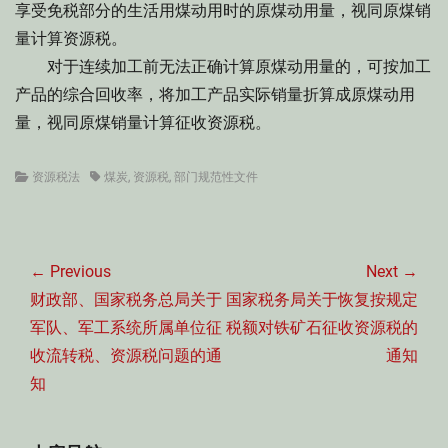
享受免税部分的生活用煤动用时的原煤动用量，视同原煤销
量计算资源税。
对于连续加工前无法正确计算原煤动用量的，可按加工
产品的综合回收率，将加工产品实际销量折算成原煤动用
量，视同原煤销量计算征收资源税。
Categories
Tags
资源税法
煤炭
,
资源税
,
部门规范性文件
文
章
← Previous
Next →
导
Previous
Next
财政部、国家税务总局关于
国家税务局关于恢复按规定
航
post:
post:
军队、军工系统所属单位征
税额对铁矿石征收资源税的
收流转税、资源税问题的通
通知
知