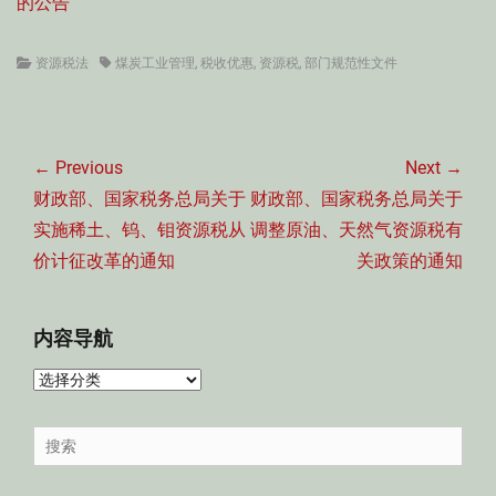
的公告
Categories
Tags
资源税法
煤炭工业管理
,
税收优惠
,
资源税
,
部门规范性文件
文
章
← Previous
Next →
导
Previous
Next
财政部、国家税务总局关于
财政部、国家税务总局关于
航
post:
post:
实施稀土、钨、钼资源税从
调整原油、天然气资源税有
价计征改革的通知
关政策的通知
内容导航
内
容
导
Search
航
for: