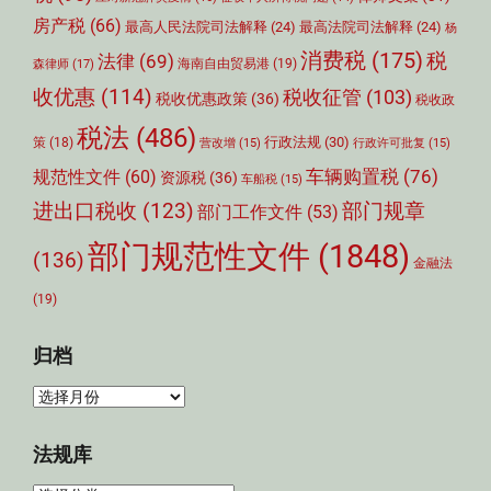
房产税
(66)
最高人民法院司法解释
(24)
最高法院司法解释
(24)
杨
消费税
(175)
税
法律
(69)
森律师
(17)
海南自由贸易港
(19)
收优惠
(114)
税收征管
(103)
税收优惠政策
(36)
税收政
税法
(486)
行政法规
(30)
策
(18)
营改增
(15)
行政许可批复
(15)
车辆购置税
(76)
规范性文件
(60)
资源税
(36)
车船税
(15)
部门规章
进出口税收
(123)
部门工作文件
(53)
部门规范性文件
(1848)
(136)
金融法
(19)
归档
归
档
法规库