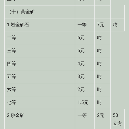
（十）黄金矿
1.岩金矿石
一等
7元
吨
二等
6元
吨
三等
5元
吨
四等
4元
吨
五等
3元
吨
六等
2元
吨
七等
1.5元
吨
2.砂金矿
一等
2元
50
立方