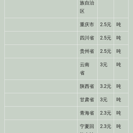
族自治
区
重庆市
2.5元
吨
四川省
2.5元
吨
贵州省
2.5元
吨
云南
3元
吨
省
陕西省
3.2元
吨
甘肃省
3元
吨
青海省
2.3元
吨
宁夏回
2.3元
吨