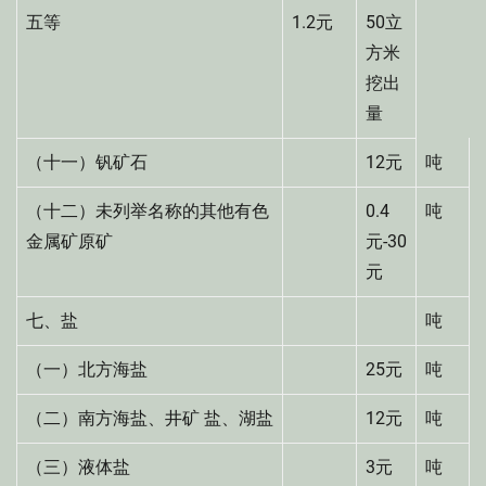
五等
1.2元
50立
方米
挖出
量
（十一）钒矿石
12元
吨
（十二）未列举名称的其他有色
0.4
吨
金属矿原矿
元-30
元
七、盐
吨
（一）北方海盐
25元
吨
（二）南方海盐、井矿 盐、湖盐
12元
吨
（三）液体盐
3元
吨