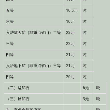
五等
10.5元
吨
六等
10元
吨
入炉露天矿（非重点矿山）二等
23元
吨
三等
22元
吨
四等
21元
吨
入炉地下矿（非重点矿山）三等
21元
吨
四等
20元
吨
（二）锰矿石
6元
吨
（三）铬矿石
3元
吨
六、有色金属矿原矿
吨、