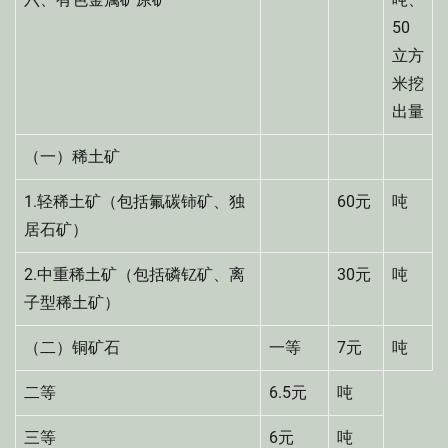
50
立方
米挖
出量
（一）稀土矿
1.轻稀土矿（包括氟碳铈矿、独
60元
吨
居石矿）
2.中重稀土矿（包括磷钇矿、离
30元
吨
子型稀土矿）
（二）铜矿石
一等
7元
吨
二等
6.5元
吨
三等
6元
吨