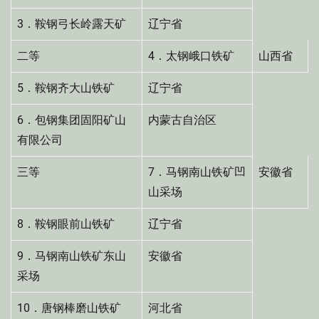
3．鞍钢弓长岭露天矿
辽宁省
二等
4．太钢峨口铁矿
山西省
5．鞍钢齐大山铁矿
辽宁省
6．包钢集团固阳矿山
内蒙古自治区
有限公司
三等
7．马钢南山铁矿凹
安徽省
山采场
8．鞍钢眼前山铁矿
辽宁省
9．马钢南山铁矿东山
安徽省
采场
10．唐钢棒磨山铁矿
河北省