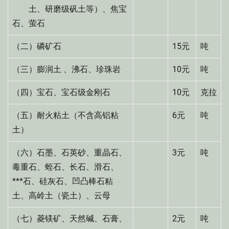
土、研磨级矾土等）、焦宝
石、萤石
（二）磷矿石
15元
吨
（三）膨润土 、沸石、珍珠岩
10元
吨
（四）宝石、宝石级金刚石
10元
克拉
（五）耐火粘土（不含高铝粘
6元
吨
土）
（六）石墨、石英砂、重晶石、
3元
吨
毒重石、蛭石、长石、滑石、
***石、硅灰石、凹凸棒石粘
土、高岭土（瓷土）、云母
（七）菱镁矿、天然碱、石膏、
2元
吨