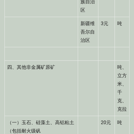
族自治
区
新疆维
3元
吨
吾尔自
治区
四、其他非金属矿原矿
吨、
立方
米、
千
克、
克拉
（一）玉石、硅藻土、高铝粘土
20元
吨
（包括耐火级矾