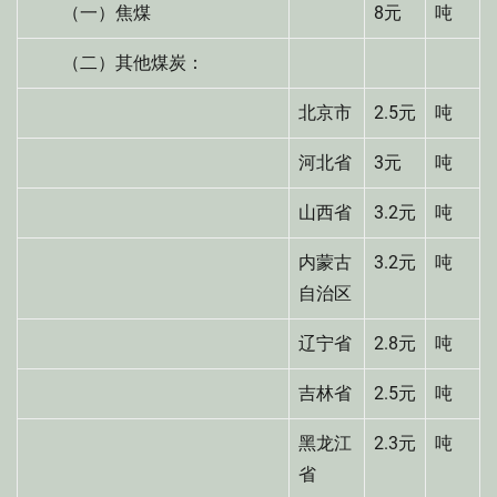
（一）焦煤
8元
吨
（二）其他煤炭：
北京市
2.5元
吨
河北省
3元
吨
山西省
3.2元
吨
内蒙古
3.2元
吨
自治区
辽宁省
2.8元
吨
吉林省
2.5元
吨
黑龙江
2.3元
吨
省