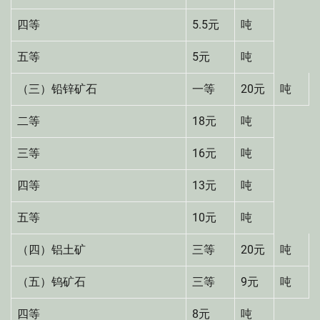
四等
5.5元
吨
五等
5元
吨
（三）铅锌矿石
一等
20元
吨
二等
18元
吨
三等
16元
吨
四等
13元
吨
五等
10元
吨
（四）铝土矿
三等
20元
吨
（五）钨矿石
三等
9元
吨
四等
8元
吨