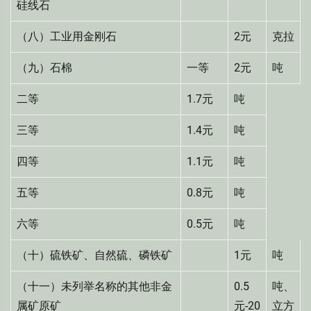
硅线石
（八）工业用金刚石
2元
克拉
（九）石棉
一等
2元
吨
二等
1.7元
吨
三等
1.4元
吨
四等
1.1元
吨
五等
0.8元
吨
六等
0.5元
吨
（十）硫铁矿、自然硫、磷铁矿
1元
吨
（十一）未列举名称的其他非金
0.5
吨、
属矿原矿
元-20
立方