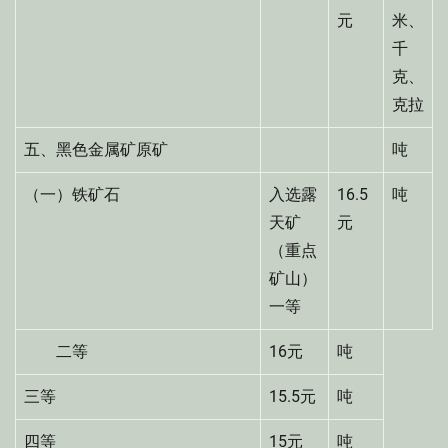
元
米、
千
克、
克拉
五、黑色金属矿原矿
吨
（一）铁矿石
入选露
16.5
吨
天矿
元
（重点
矿山）
一等
二等
16元
吨
三等
15.5元
吨
四等
15元
吨