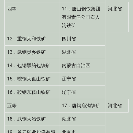
四等
11．唐山钢铁集团
河北省
有限责任公司石人
沟铁矿
12．重钢太和铁矿
四川省
13．武钢灵乡铁矿
湖北省
14．包钢黑脑包铁矿
内蒙古自治区
15．鞍钢大孤山铁矿
辽宁省
16．鞍钢东鞍山铁矿
辽宁省
五等
17．唐钢庙沟铁矿
河北省
18．武钢大冶铁矿
湖北省
19．首云矿业股份有限
北京市