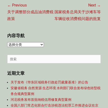
章
← Previous
Next →
导
Previous
Next
关于调整部分成品油消费税
国家税务总局关于沙滩车等
航
post:
post:
政策
车辆征收消费税问题的批复
内容导航
内
容
导
Search
航
for:
近期文章
关于发布《华东区域税务行政处罚裁量基准》的公告
安徽省税务 自然资源 生态环境 水利部门联合发布绿色转型税
务合规典型案例
河北税务发布首批纳税信用修复典型案例
全国八部门常态化联合打击涉税违法犯罪工作推进会议在京