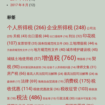
2017 年 8 月
(12)
标签
个人所得税
(266)
企业所得税
(248)
公司法
印花税
关税
(43)
出口退税
(44)
刑法
(32)
(25)
出口退税率
(16)
(107)
土地增值税
(44)
发票管理
(35)
国务院规范性文件
(30)
地
城市维护建设税
(45)
地方规范性文件
(40)
方政府规范性文件
(17)
增值税
(760)
契
城镇土地使用税
(57)
增值税
(19)
税
(90)
律师文集
(31)
应对新冠肺炎疫情
(16)
征收个人所得税问题
(14)
房产税
(66)
最高人民法院司法解释
(24)
最高法院司法解释
(24)
杨
消费税
(175)
税
法律
(69)
森律师
(17)
海南自由贸易港
(19)
收优惠
(114)
税收征管
(103)
税收优惠政策
(36)
税收政
税法
(486)
行政法规
(30)
策
(18)
营改增
(15)
行政许可批复
(15)