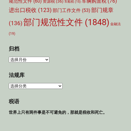
车辆购置税
(76)
规范性文件
(60)
资源税
(36)
车船税
(15)
部门规章
进出口税收
(123)
部门工作文件
(53)
部门规范性文件
(1848)
(136)
金融法
(19)
归档
归
档
法规库
法
规
库
税语
世界上只有两件事是不可避免的，那就是税收和死亡。