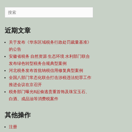
容
导
Search
航
for:
近期文章
关于发布《华东区域税务行政处罚裁量基准》
的公告
安徽省税务 自然资源 生态环境 水利部门联合
发布绿色转型税务合规典型案例
河北税务发布首批纳税信用修复典型案例
全国八部门常态化联合打击涉税违法犯罪工作
推进会议在京召开
税务部门曝光8起偷逃贵重首饰及珠宝玉石、
白酒、成品油等消费税案件
其他操作
注册