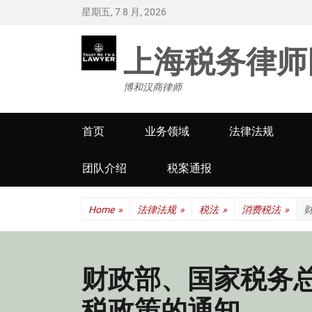
星期五, 7 8 月, 2026
上海税务律师
博和汉商律师
Primary
首页
业务领域
法律法规
menu
团队介绍
税案通报
Home
»
法律法规
»
税法
»
消费税法
»
财政部、国家税务
税政策的通知