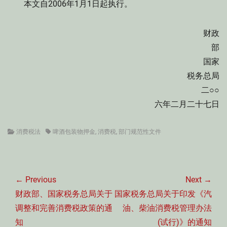
本文自2006年1月1日起执行。
财政
部
国家
税务总局
二○○
六年二月二十七日
Categories
Tags
消费税法
啤酒包装物押金
,
消费税
,
部门规范性文件
文
章
← Previous
Next →
导
Previous
Next
财政部、国家税务总局关于
国家税务总局关于印发《汽
航
post:
post:
调整和完善消费税政策的通
油、柴油消费税管理办法
知
(试行)》的通知