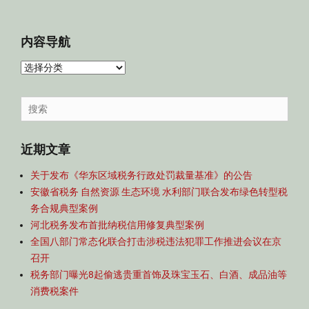
内容导航
内
容
导
Search
航
for:
近期文章
关于发布《华东区域税务行政处罚裁量基准》的公告
安徽省税务 自然资源 生态环境 水利部门联合发布绿色转型税
务合规典型案例
河北税务发布首批纳税信用修复典型案例
全国八部门常态化联合打击涉税违法犯罪工作推进会议在京
召开
税务部门曝光8起偷逃贵重首饰及珠宝玉石、白酒、成品油等
消费税案件