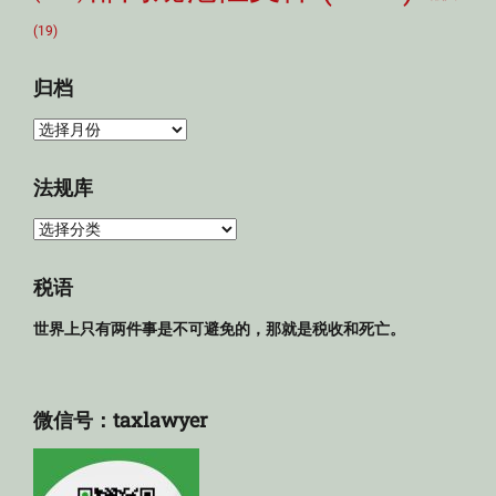
(19)
归档
归
档
法规库
法
规
库
税语
世界上只有两件事是不可避免的，那就是税收和死亡。
微信号：taxlawyer