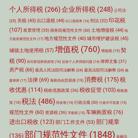
个人所得税
(266)
企业所得税
(248)
公司法
印花税
关税
(43)
出口退税
(44)
刑法
(32)
(25)
出口退税率
(16)
(107)
土地增值税
(44)
发票管理
(35)
国务院规范性文件
(30)
地
城市维护建设税
(45)
地方规范性文件
(40)
方政府规范性文件
(17)
增值税
(760)
契
城镇土地使用税
(57)
增值税
(19)
税
(90)
律师文集
(31)
应对新冠肺炎疫情
(16)
征收个人所得税问题
(14)
房产税
(66)
最高人民法院司法解释
(24)
最高法院司法解释
(24)
杨
消费税
(175)
税
法律
(69)
森律师
(17)
海南自由贸易港
(19)
收优惠
(114)
税收征管
(103)
税收优惠政策
(36)
税收政
税法
(486)
行政法规
(30)
策
(18)
营改增
(15)
行政许可批复
(15)
车辆购置税
(76)
规范性文件
(60)
资源税
(36)
车船税
(15)
部门规章
进出口税收
(123)
部门工作文件
(53)
部门规范性文件
(1848)
(136)
金融法