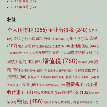
2017 年 9 月
(16)
2017 年 8 月
(12)
标签
个人所得税
(266)
企业所得税
(248)
公司法
印花税
关税
(43)
出口退税
(44)
刑法
(32)
(25)
出口退税率
(16)
(107)
土地增值税
(44)
发票管理
(35)
国务院规范性文件
(30)
地
城市维护建设税
(45)
地方规范性文件
(40)
方政府规范性文件
(17)
增值税
(760)
契
城镇土地使用税
(57)
增值税
(19)
税
(90)
律师文集
(31)
应对新冠肺炎疫情
(16)
征收个人所得税问题
(14)
房产税
(66)
最高人民法院司法解释
(24)
最高法院司法解释
(24)
杨
消费税
(175)
税
法律
(69)
森律师
(17)
海南自由贸易港
(19)
收优惠
(114)
税收征管
(103)
税收优惠政策
(36)
税收政
税法
(486)
行政法规
(30)
策
(18)
营改增
(15)
行政许可批复
(15)