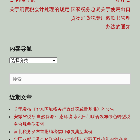
章
← Previous
Next →
导
Previous
Next
关于消费税会计处理的规定
国家税务总局关于使用出口
航
post:
post:
货物消费税专用缴款书管理
办法的通知
内容导航
内
容
导
Search
航
for:
近期文章
关于发布《华东区域税务行政处罚裁量基准》的公告
安徽省税务 自然资源 生态环境 水利部门联合发布绿色转型税
务合规典型案例
河北税务发布首批纳税信用修复典型案例
全国八部门常态化联合打击涉税违法犯罪工作推进会议在京