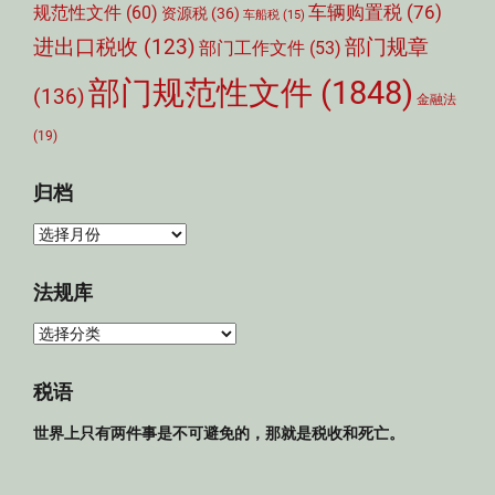
车辆购置税
(76)
规范性文件
(60)
资源税
(36)
车船税
(15)
部门规章
进出口税收
(123)
部门工作文件
(53)
部门规范性文件
(1848)
(136)
金融法
(19)
归档
归
档
法规库
法
规
库
税语
世界上只有两件事是不可避免的，那就是税收和死亡。