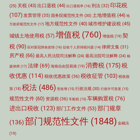
印花税
关税
(43)
出口退税
(44)
刑法
(32)
(25)
出口退税率
(16)
(107)
土地增值税
(44)
发票管理
(35)
国务院规范性文件
(30)
地
城市维护建设税
(45)
地方规范性文件
(40)
方政府规范性文件
(17)
增值税
(760)
契
城镇土地使用税
(57)
增值税
(19)
税
(90)
律师文集
(31)
应对新冠肺炎疫情
(16)
征收个人所得税问题
(14)
房产税
(66)
最高人民法院司法解释
(24)
最高法院司法解释
(24)
杨
消费税
(175)
税
法律
(69)
森律师
(17)
海南自由贸易港
(19)
收优惠
(114)
税收征管
(103)
税收优惠政策
(36)
税收政
税法
(486)
行政法规
(30)
策
(18)
营改增
(15)
行政许可批复
(15)
车辆购置税
(76)
规范性文件
(60)
资源税
(36)
车船税
(15)
部门规章
进出口税收
(123)
部门工作文件
(53)
部门规范性文件
(1848)
(136)
金融法
(19)