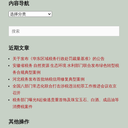
内容导航
内
容
导
Search
航
for:
近期文章
关于发布《华东区域税务行政处罚裁量基准》的公告
安徽省税务 自然资源 生态环境 水利部门联合发布绿色转型税
务合规典型案例
河北税务发布首批纳税信用修复典型案例
全国八部门常态化联合打击涉税违法犯罪工作推进会议在京
召开
税务部门曝光8起偷逃贵重首饰及珠宝玉石、白酒、成品油等
消费税案件
其他操作