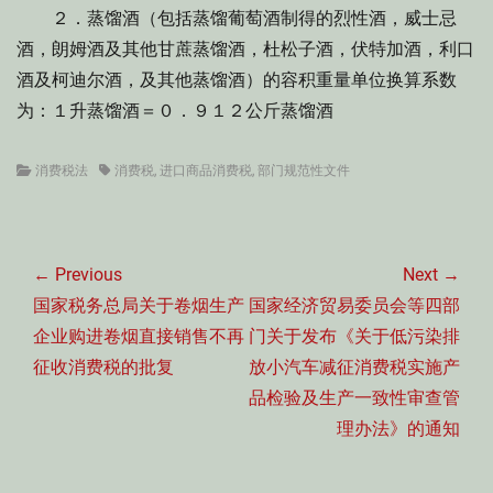
２．蒸馏酒（包括蒸馏葡萄酒制得的烈性酒，威士忌
酒，朗姆酒及其他甘蔗蒸馏酒，杜松子酒，伏特加酒，利口
酒及柯迪尔酒，及其他蒸馏酒）的容积重量单位换算系数
为：１升蒸馏酒＝０．９１２公斤蒸馏酒
Categories
Tags
消费税法
消费税
,
进口商品消费税
,
部门规范性文件
文
章
← Previous
Next →
导
Previous
Next
国家税务总局关于卷烟生产
国家经济贸易委员会等四部
航
post:
post:
企业购进卷烟直接销售不再
门关于发布《关于低污染排
征收消费税的批复
放小汽车减征消费税实施产
品检验及生产一致性审查管
理办法》的通知