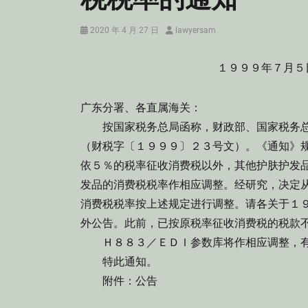
Posted
Author
2020 年 4 月 27 日
lawyersam
on
１９９９年７月５
广东分署、各直属海关：
按国家税务总局函称，财政部、国家税务总
（财税字〔１９９９〕２３号文）。《通知》
依５％的税率征收消费税以外，其他护肤护发
发品的消费税税率作相应调整。经研究，决定
消费税税率按上述规定进行调整。请各关于１
外公告。此前，已按原税率征收消费税的税款
Ｈ８８３／ＥＤＩ参数库将作相应调整，有
特此通知。
附件：公告