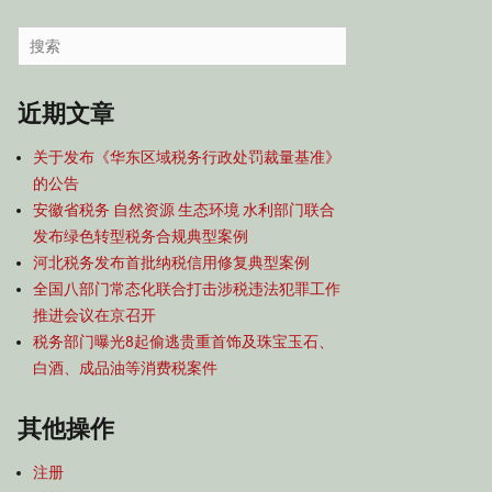
容
导
Search
航
for:
近期文章
关于发布《华东区域税务行政处罚裁量基准》
的公告
安徽省税务 自然资源 生态环境 水利部门联合
发布绿色转型税务合规典型案例
河北税务发布首批纳税信用修复典型案例
全国八部门常态化联合打击涉税违法犯罪工作
推进会议在京召开
税务部门曝光8起偷逃贵重首饰及珠宝玉石、
白酒、成品油等消费税案件
其他操作
注册