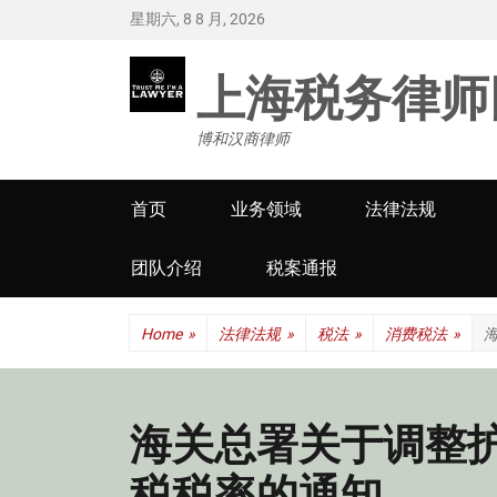
星期六, 8 8 月, 2026
上海税务律师
博和汉商律师
Primary
首页
业务领域
法律法规
menu
团队介绍
税案通报
Home
»
法律法规
»
税法
»
消费税法
»
海关总署关于调整
税税率的通知