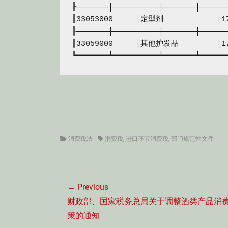
┠───────┼──────────┼───────┼───────
┃33053000　　　│定型剂　　　　　　　│1
┠───────┼──────────┼───────┼───────
┃33059000　　　│其他护发品　　　　　│1
┗━━━━━━━┷━━━━━━━━━━┷━━━━━━━┷━━━━━━
中华人民共
一九九九年
Categories
Tags
消费税法
消费税
,
进口环节消费税
,
部门规范性文件
文
← Previous
章
Previous
财政部、国家税务总局关于调整酒类产品消
导
post:
策的通知
航