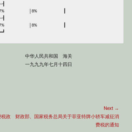
┨

7%　　　　　 │8%　　　　　　┃

┨

7%　　　　　 │8%　　　　　　┃

━┛
和国 海关
七月十四日
Next →
Next
费税政
财政部、国家税务总局关于菲亚特牌小轿车减征消
post:
费税的通知