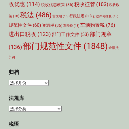
收优惠
(114)
税收征管
(103)
税收优惠政策
(36)
税收政
税法
(486)
行政法规
(30)
策
(18)
营改增
(15)
行政许可批复
(15)
车辆购置税
(76)
规范性文件
(60)
资源税
(36)
车船税
(15)
部门规章
进出口税收
(123)
部门工作文件
(53)
部门规范性文件
(1848)
(136)
金融法
(19)
归档
归
档
法规库
法
规
库
税语