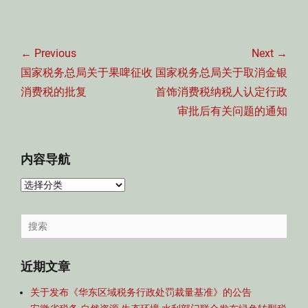
文
章
← Previous
Next →
导
Previous
Next
国家税务总局关于果啤征收
国家税务总局关于取消金银
航
post:
post:
消费税的批复
首饰消费税纳税人认定行政
审批后有关问题的通知
内容导航
内
容
导
Search
航
for:
近期文章
关于发布《华东区域税务行政处罚裁量基准》的公告