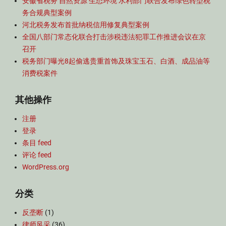
安徽省税务 自然资源 生态环境 水利部门联合发布绿色转型税
务合规典型案例
河北税务发布首批纳税信用修复典型案例
全国八部门常态化联合打击涉税违法犯罪工作推进会议在京
召开
税务部门曝光8起偷逃贵重首饰及珠宝玉石、白酒、成品油等
消费税案件
其他操作
注册
登录
条目 feed
评论 feed
WordPress.org
分类
反垄断
(1)
律师风采
(36)