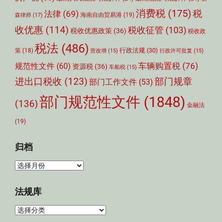
消费税
(175)
税
法律
(69)
森律师
(17)
海南自由贸易港
(19)
收优惠
(114)
税收征管
(103)
税收优惠政策
(36)
税收政
税法
(486)
行政法规
(30)
策
(18)
营改增
(15)
行政许可批复
(15)
车辆购置税
(76)
规范性文件
(60)
资源税
(36)
车船税
(15)
部门规章
进出口税收
(123)
部门工作文件
(53)
部门规范性文件
(1848)
(136)
金融法
(19)
归档
归
档
法规库
法
规