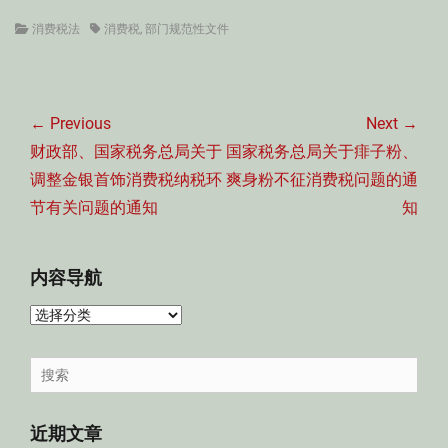
Categories
Tags
消费税法
消费税
,
部门规范性文件
文
章
← Previous
Next →
导
Previous
Next
财政部、国家税务总局关于
国家税务总局关于痱子粉、
航
post:
post:
调整金银首饰消费税纳税环
爽身粉不征消费税问题的通
节有关问题的通知
知
内容导航
内
容
导
Search
航
for:
近期文章