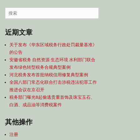
容
导
Search
航
for:
近期文章
关于发布《华东区域税务行政处罚裁量基准》
的公告
安徽省税务 自然资源 生态环境 水利部门联合
发布绿色转型税务合规典型案例
河北税务发布首批纳税信用修复典型案例
全国八部门常态化联合打击涉税违法犯罪工作
推进会议在京召开
税务部门曝光8起偷逃贵重首饰及珠宝玉石、
白酒、成品油等消费税案件
其他操作
注册