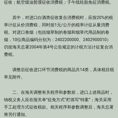
征收；航空煤油暂缓征收消费税；子午线轮胎免征消费税。
其中，对进口白酒类征收复合消费税时，应按20%的税
率计征从价消费税，同时按1元/公斤的税率计征从量消费
税。对进口卷烟（包括烟草制的卷烟和烟草代用品制的卷
烟，10位商品编码分别为：2402200000、2402900010）
仍按海关总署2004年第4号公告规定的计税方法计征复合消
费税。
调整后征收进口环节消费税的商品共14类，具体税目税
率见附件。
二、在海关调整有关程序和参数前，进口上述商品时，
纳税义务人应在报关单“征免方式”栏填写“特案”；海关采用
手工处理方式征收税款。相关程序和参数调整后，海关总署
将另行通知。