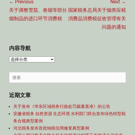
章
← Previous
Next →
导
Previous
Next
关于调整雪茄、卷烟等部分
国家税务总局关于烟类应税
航
post:
post:
烟制品的进口环节消费税
消费品消费税征收管理有关
问题的通知
内容导航
内
容
导
Search
航
for:
近期文章
关于发布《华东区域税务行政处罚裁量基准》的公告
安徽省税务 自然资源 生态环境 水利部门联合发布绿色转型税
务合规典型案例
河北税务发布首批纳税信用修复典型案例