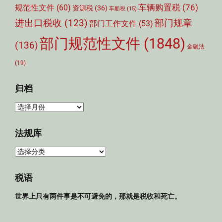
车辆购置税
(76)
规范性文件
(60)
资源税
(36)
车船税
(15)
部门规章
进出口税收
(123)
部门工作文件
(53)
部门规范性文件
(1848)
(136)
金融法
(19)
归档
归
档
法规库
法
规
库
税语
世界上只有两件事是不可避免的，那就是税收和死亡。