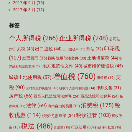
2017 年 9 月
(16)
2017 年 8 月
(12)
标签
个人所得税
(266)
企业所得税
(248)
公司法
印花税
关税
(43)
出口退税
(44)
刑法
(32)
(25)
出口退税率
(16)
(107)
土地增值税
(44)
发票管理
(35)
国务院规范性文件
(30)
地
城市维护建设税
(45)
地方规范性文件
(40)
方政府规范性文件
(17)
增值税
(760)
契
城镇土地使用税
(57)
增值税
(19)
税
(90)
律师文集
(31)
应对新冠肺炎疫情
(16)
征收个人所得税问题
(14)
房产税
(66)
最高人民法院司法解释
(24)
最高法院司法解释
(24)
杨
消费税
(175)
税
法律
(69)
森律师
(17)
海南自由贸易港
(19)
收优惠
(114)
税收征管
(103)
税收优惠政策
(36)
税收政
税法
(486)
行政法规
(30)
策
(18)
营改增
(15)
行政许可批复
(15)